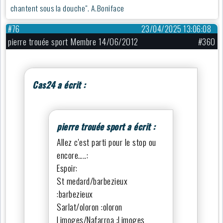
chantent sous la douche". A.Boniface
#76
23/04/2025 13:06:08
pierre trouée sport Membre 14/06/2012
#360
Cas24 a écrit :
pierre trouée sport a écrit :
Allez c'est parti pour le stop ou
encore…..:
Espoir:
St medard/barbezieux
:barbezieux
Sarlat/oloron :oloron
Limoges/Nafarroa :Limoges