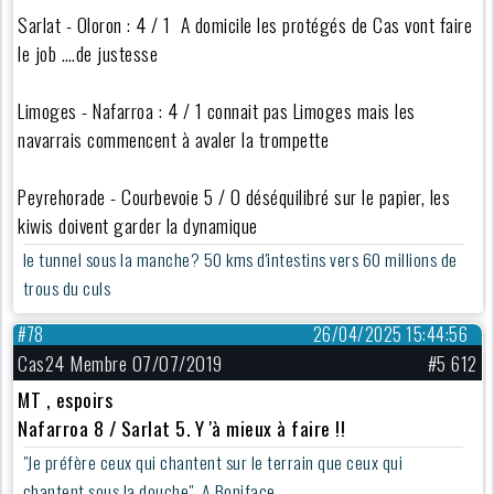
Sarlat - Oloron : 4 / 1 A domicile les protégés de Cas vont faire
le job ….de justesse
Limoges - Nafarroa : 4 / 1 connait pas Limoges mais les
navarrais commencent à avaler la trompette
Peyrehorade - Courbevoie 5 / 0 déséquilibré sur le papier, les
kiwis doivent garder la dynamique
le tunnel sous la manche? 50 kms d'intestins vers 60 millions de
trous du culs
#78
26/04/2025 15:44:56
Cas24 Membre 07/07/2019
#5 612
MT , espoirs
Nafarroa 8 / Sarlat 5. Y 'à mieux à faire !!
"Je préfère ceux qui chantent sur le terrain que ceux qui
chantent sous la douche". A.Boniface