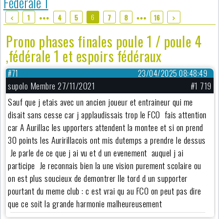
Fédérale 1
6
1
4
5
7
8
16
●●●
●●●
Prono phases finales poule 1 / poule 4
,fédérale 1 et espoirs fédéraux
#71
23/04/2025 08:48:49
supolo Membre 27/11/2021
#1 719
Sauf que j etais avec un ancien joueur et entraineur qui me
disait sans cesse car j applaudissais trop le FCO fais attention
car A Aurillac les upporters attendent la montee et si on prend
30 points les Auririllacois ont mis dutemps a prendre le dessus
Je parle de ce que j ai vu et d un evenement auquel j ai
participe Je reconnais bien la une vision purement scolaire ou
on est plus soucieux de demontrer lle tord d un supporter
pourtant du meme club : c est vrai qu au FCO on peut pas dire
que ce soit la grande harmonie malheureusement