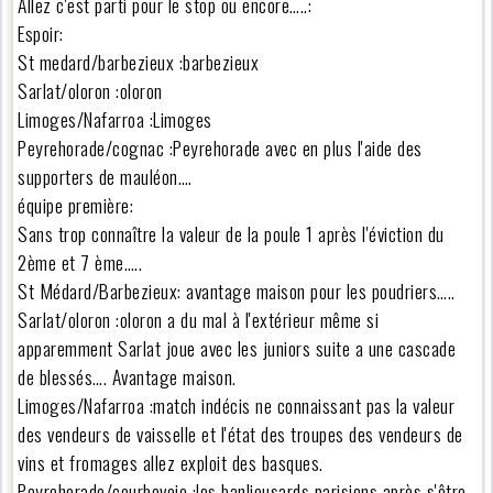
Allez c'est parti pour le stop ou encore…..:
Espoir:
St medard/barbezieux :barbezieux
Sarlat/oloron :oloron
Limoges/Nafarroa :Limoges
Peyrehorade/cognac :Peyrehorade avec en plus l'aide des
supporters de mauléon….
équipe première:
Sans trop connaître la valeur de la poule 1 après l'éviction du
2ème et 7 ème…..
St Médard/Barbezieux: avantage maison pour les poudriers…..
Sarlat/oloron :oloron a du mal à l'extérieur même si
apparemment Sarlat joue avec les juniors suite a une cascade
de blessés…. Avantage maison.
Limoges/Nafarroa :match indécis ne connaissant pas la valeur
des vendeurs de vaisselle et l'état des troupes des vendeurs de
vins et fromages allez exploit des basques.
Peyrehorade/courbevoie :les banlieusards parisiens après s'être