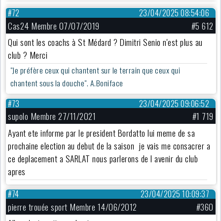
#72
23/04/2025 08:54:06
Cas24 Membre 07/07/2019
#5 612
Qui sont les coachs à St Médard ? Dimitri Senio n'est plus au
club ? Merci
"Je préfère ceux qui chantent sur le terrain que ceux qui
chantent sous la douche". A.Boniface
#73
23/04/2025 09:06:52
supolo Membre 27/11/2021
#1 719
Ayant ete informe par le president Bordatto lui meme de sa
prochaine election au debut de la saison je vais me consacrer a
ce deplacement a SARLAT nous parlerons de l avenir du club
apres
#74
23/04/2025 10:09:37
pierre trouée sport Membre 14/06/2012
#360