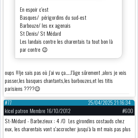
En espoir c'est
Basques/ périgordins du sud-est
Barbouze/ les ex agenais
St Denis/ St Médard
Les landais contre les charentais ta tout bon là
par contre 😉
oups !!!je sais pas où j'ai vu ça…..l'âge sûrement ,alors je vois
passer,les basques chantants,les barbouzes,et les titis
parisiens ????😉
#77
25/04/2025 21:16:34
kicel patron Membre 16/10/2012
#600
St-Médard - Barbezieux : 4 /0 Les girondins costauds chez
eux, les charentais vont s'accrocher jusqu'à la mt mais pas plus