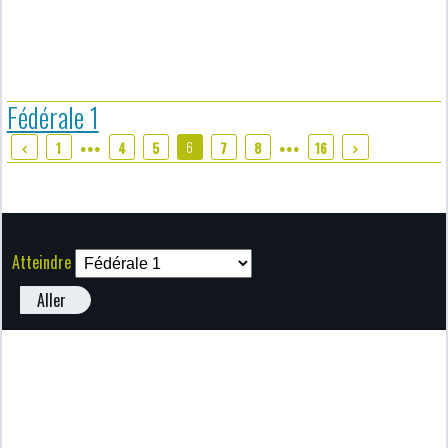
Fédérale 1
6
1
4
5
7
8
16
●●●
●●●
Atteindre
Aller