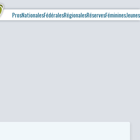
Pros
Nationales
Fédérales
Régionales
Réserves
Féminines
Jeunes