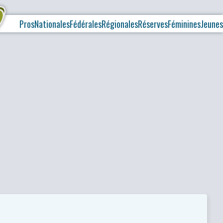
Pros
Nationales
Fédérales
Régionales
Réserves
Féminines
Jeunes