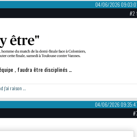
04/06/2026 09:03:0
#2 
équipe , faudra être disciplinés …
j'ai raison ...
04/06/2026 09:35:4
#