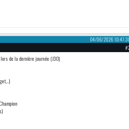
04/06/2026 10:47:3
#
ors de la dernière journée (J30)
et,..)
e Champion
s)