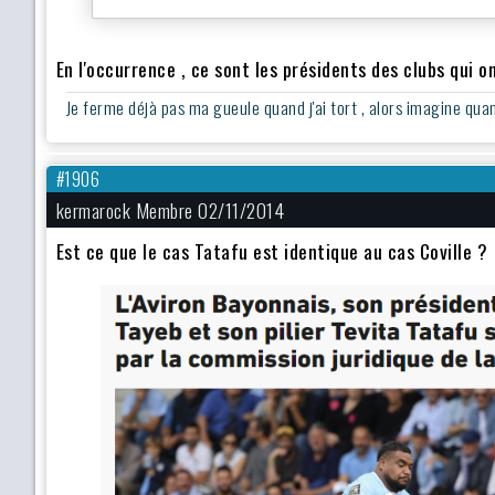
En l'occurrence , ce sont les présidents des clubs qui 
Je ferme déjà pas ma gueule quand j'ai tort , alors imagine quand 
#1906
kermarock Membre 02/11/2014
Est ce que le cas Tatafu est identique au cas Coville ?