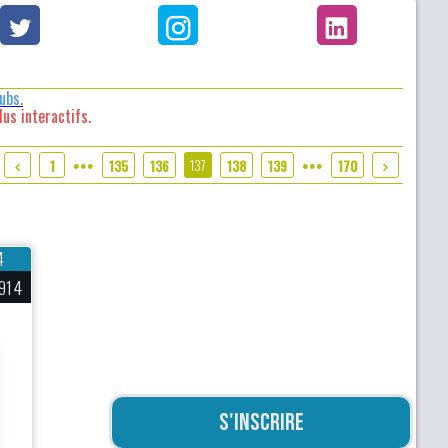
lubs
.
us interactifs.
137
1
135
136
138
139
170
●●●
●●●
4
914
S'inscrire