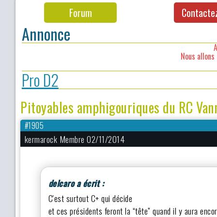
Forum
Contacte
Annonce
A
Nous allons 
Pro D2
Pitoyables amphigouriques du RC Vanne
#1905
kermarock Membre 02/11/2014
delcaro a écrit :
C'est surtout C+ qui décide
et ces présidents feront la “tête” quand il y aura enc