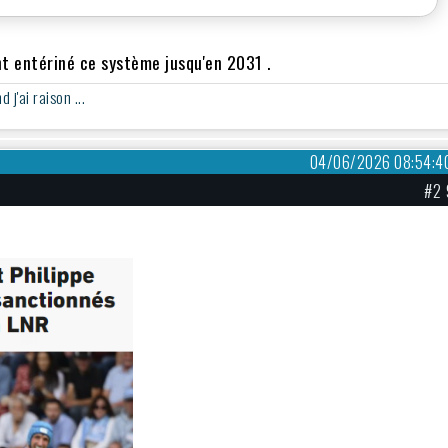
ont entériné ce système jusqu'en 2031 .
j'ai raison ...
04/06/2026 08:54:4
#2 