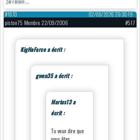
j'ai raison ...
#1870
02/06/2026 20:30:19
piston75 Membre 22/09/2006
#517
KigHaFarce a écrit :
gwen35 a écrit :
Marius13 a
écrit :
Tu veux dire que
vous êtes