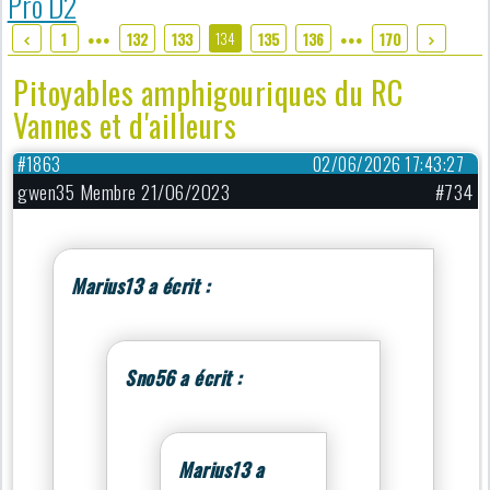
Pro D2
134
1
132
133
135
136
170
●●●
●●●
Pitoyables amphigouriques du RC
Vannes et d'ailleurs
#1863
02/06/2026 17:43:27
gwen35 Membre 21/06/2023
#734
Marius13 a écrit :
Sno56 a écrit :
Marius13 a