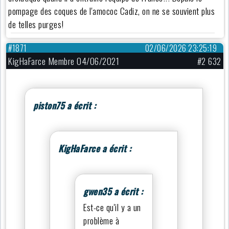
pompage des coques de l'amococ Cadiz, on ne se souvient plus
de telles purges!
#1871
02/06/2026 23:25:19
KigHaFarce Membre 04/06/2021
#2 632
piston75 a écrit :
KigHaFarce a écrit :
gwen35 a écrit :
Est-ce qu'il y a un
problème à