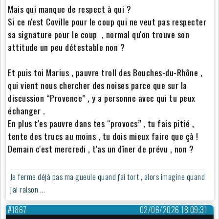
Mais qui manque de respect à qui ?
Si ce n'est Coville pour le coup qui ne veut pas respecter
sa signature pour le coup , normal qu'on trouve son
attitude un peu détestable non ?
Et puis toi Marius , pauvre troll des Bouches-du-Rhône ,
qui vient nous chercher des noises parce que sur la
discussion “Provence” , y a personne avec qui tu peux
échanger .
En plus t'es pauvre dans tes “provocs” , tu fais pitié ,
tente des trucs au moins , tu dois mieux faire que çà !
Demain c'est mercredi , t'as un dîner de prévu , non ?
Je ferme déjà pas ma gueule quand j'ai tort , alors imagine quand
j'ai raison ...
#1867
02/06/2026 18:09:31