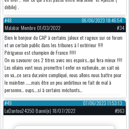
débile) .
#48
06/06/2023 18:46:54
Malabar Membre 01/03/2022
#34
Bien le bonjour du CAP à certains jaloux et rageux sur ce forum
et un certain public dans les tribunes à l extérieur !!!!
Périgueux est champion de France !!!!!
On va savourer ces 2 titres avec nos espoirs…qui fera mieux !!!!
Les vilains vont nous promettre l enfer en nationale…on sait où
on va…ce sera dur,voire compliqué, nous allons nous battre pour
le maintien ……mais être un peu ambitieux ne fait de mal à
personne… oups….si à certains méchants…
#49
07/06/2023 11:53:13
LeDantou24350 Banni(e) 18/07/2022
#963