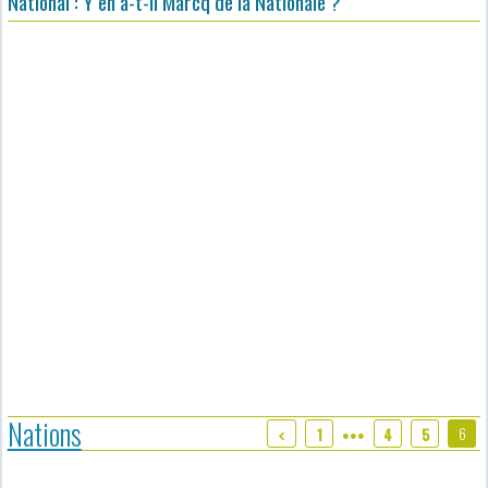
National : Y en a-t-il Marcq de la Nationale ?
Nations
6
1
4
5
●●●