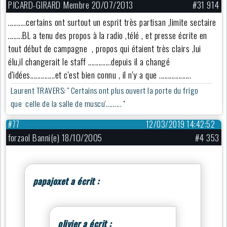
PICARD-GIRARD Membre 20/07/2013
#31 914
..........certains ont surtout un esprit très partisan ,limite sectaire
........BL a tenu des propos à la radio ,télé , et presse écrite en
tout début de campagne , propos qui étaient très clairs ,lui
élu,il changerait le staff .............depuis il a changé
d'idées..............et c'est bien connu , il n'y a que ..................
Laurent TRAVERS: '' Certains ont plus ouvert la porte du frigo
que celle de la salle de muscu'......... ''
#77
12/03/2019 14:42:52
forzaol Banni(e) 18/10/2005
#4 353
papajoxet a écrit :
olivier a écrit :