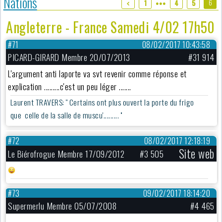
Nations
6
1
4
5
●●●
Angleterre - France Samedi 4/02 17h50
#71
08/02/2017 10:43:58
PICARD-GIRARD Membre 20/07/2013
#31 914
L'argument anti laporte va svt revenir comme réponse et
explication .........c'est un peu léger .......
Laurent TRAVERS: '' Certains ont plus ouvert la porte du frigo
que celle de la salle de muscu'......... ''
#72
08/02/2017 12:18:19
Site web
Le Biérofrogue Membre 17/09/2012
#3 505
#73
09/02/2017 18:14:20
Supermerlu Membre 05/07/2008
#4 465