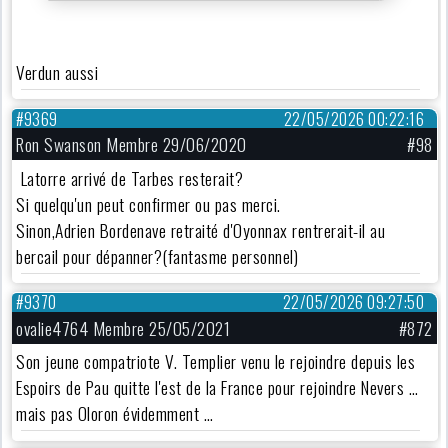
Verdun aussi
#9369
22/05/2026 00:22:16
Ron Swanson Membre 29/06/2020
#98
Latorre arrivé de Tarbes resterait?
Si quelqu'un peut confirmer ou pas merci.
Sinon,Adrien Bordenave retraité d'Oyonnax rentrerait-il au
bercail pour dépanner?(fantasme personnel)
#9370
22/05/2026 09:27:50
ovalie4764 Membre 25/05/2021
#872
Son jeune compatriote V. Templier venu le rejoindre depuis les
Espoirs de Pau quitte l'est de la France pour rejoindre Nevers …
mais pas Oloron évidemment …