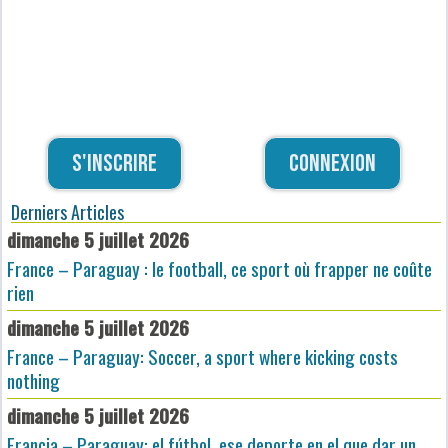
S'inscrire
Connexion
Derniers Articles
dimanche 5 juillet 2026
France – Paraguay : le football, ce sport où frapper ne coûte
rien
dimanche 5 juillet 2026
France – Paraguay: Soccer, a sport where kicking costs
nothing
dimanche 5 juillet 2026
Francia – Paraguay: el fútbol, ese deporte en el que dar un