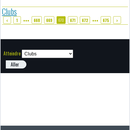
Clubs
670
1
668
669
671
672
675
●●●
●●●
Atteindre
Aller