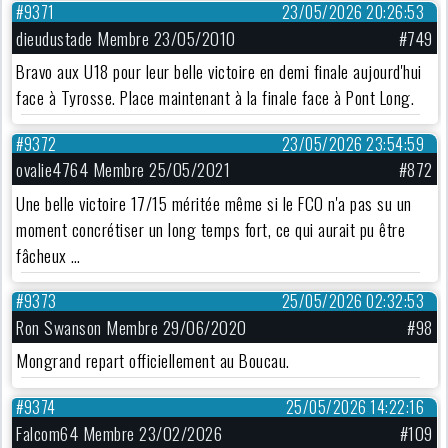
#9371
23/05/2026 20:26:53
dieudustade Membre 23/05/2010
#749
Bravo aux U18 pour leur belle victoire en demi finale aujourd'hui
face à Tyrosse. Place maintenant à la finale face à Pont Long.
#9372
23/05/2026 23:54:59
ovalie4764 Membre 25/05/2021
#872
Une belle victoire 17/15 méritée même si le FCO n'a pas su un
moment concrétiser un long temps fort, ce qui aurait pu être
fâcheux …
#9373
25/05/2026 02:32:53
Ron Swanson Membre 29/06/2020
#98
Mongrand repart officiellement au Boucau.
#9374
25/05/2026 14:22:16
Falcom64 Membre 23/02/2026
#109