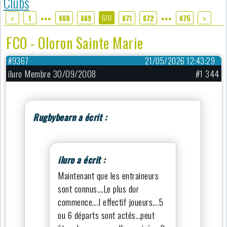
Clubs
670
1
668
669
671
672
675
●●●
●●●
FCO - Oloron Sainte Marie
#9367
21/05/2026 12:43:29
iluro Membre 30/09/2008
#1 344
Rugbybearn a écrit :
iluro a écrit :
Maintenant que les entraineurs
sont connus….Le plus dur
commence….l effectif joueurs….5
ou 6 départs sont actés…peut