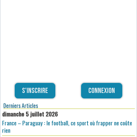
S'inscrire
Connexion
Derniers Articles
dimanche 5 juillet 2026
France – Paraguay : le football, ce sport où frapper ne coûte
rien