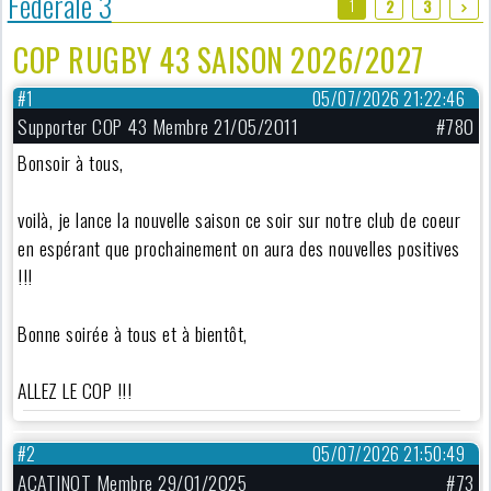
Fédérale 3
1
2
3
COP RUGBY 43 SAISON 2026/2027
#1
05/07/2026 21:22:46
Supporter COP 43 Membre 21/05/2011
#780
Bonsoir à tous,
voilà, je lance la nouvelle saison ce soir sur notre club de coeur
en espérant que prochainement on aura des nouvelles positives
!!!
Bonne soirée à tous et à bientôt,
ALLEZ LE COP !!!
#2
05/07/2026 21:50:49
ACATINOT Membre 29/01/2025
#73