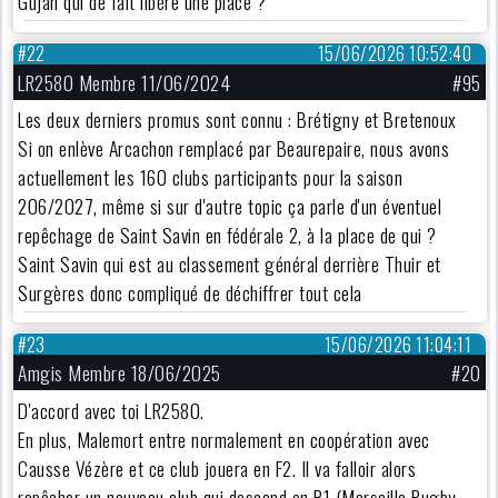
Gujan qui de fait libère une place ?
#22
15/06/2026 10:52:40
LR2580 Membre 11/06/2024
#95
Les deux derniers promus sont connu : Brétigny et Bretenoux
Si on enlève Arcachon remplacé par Beaurepaire, nous avons
actuellement les 160 clubs participants pour la saison
206/2027, même si sur d'autre topic ça parle d'un éventuel
repêchage de Saint Savin en fédérale 2, à la place de qui ?
Saint Savin qui est au classement général derrière Thuir et
Surgères donc compliqué de déchiffrer tout cela
#23
15/06/2026 11:04:11
Amgis Membre 18/06/2025
#20
D'accord avec toi LR2580.
En plus, Malemort entre normalement en coopération avec
Causse Vézère et ce club jouera en F2. Il va falloir alors
repêcher un nouveau club qui descend en R1 (Marseille Rugby