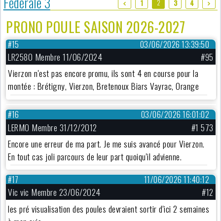
Fédérale 3
2
1
3
4
PRONO POULE SAISON 2026-2027
#15
03/06/2026 13:39:50
LR2580 Membre 11/06/2024
#95
Vierzon n'est pas encore promu, ils sont 4 en course pour la
montée : Brétigny, Vierzon, Bretenoux Biars Vayrac, Orange
#16
03/06/2026 16:01:02
LERMO Membre 31/12/2012
#1 573
Encore une erreur de ma part. Je me suis avancé pour Vierzon.
En tout cas joli parcours de leur part quoiqu'il advienne.
#17
11/06/2026 11:40:12
Vic vic Membre 23/06/2024
#12
les pré visualisation des poules devraient sortir d'ici 2 semaines