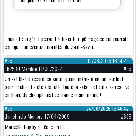
compliqué de déchiffrer tout cela
Thuir et Surgères peuvent refuser le repêchage ce qui pourrait
expliquer un éventuel maintien de Saint-Savin.
#25
15/06/2026 16:14:25
LR2580 Membre 11/06/2024
#95
On est bien d'accord, ce serait quand même étonnant surtout
pour Thuir qui a été à la lutte toute la saison et qui a sa réserve
en finale du championnat de france quand même !
#26
24/06/2026 16:46:42
daniel riolo Membre 17/04/2009
#635
Marseille Rugby repêché en F3
La modestie ? Dieu m'en préserve ...