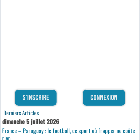
S'inscrire
Connexion
Derniers Articles
dimanche 5 juillet 2026
France – Paraguay : le football, ce sport où frapper ne coûte
rien