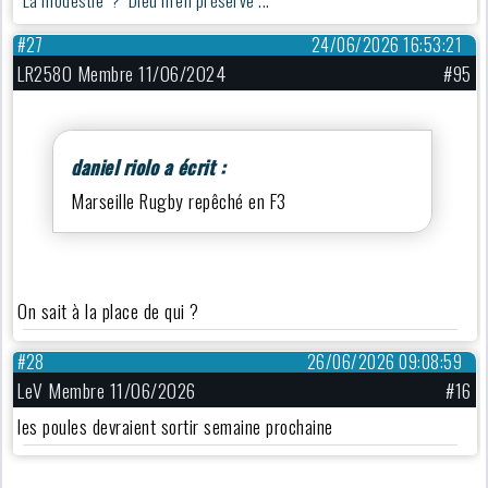
#27
24/06/2026 16:53:21
LR2580 Membre 11/06/2024
#95
daniel riolo a écrit :
Marseille Rugby repêché en F3
On sait à la place de qui ?
#28
26/06/2026 09:08:59
LeV Membre 11/06/2026
#16
les poules devraient sortir semaine prochaine