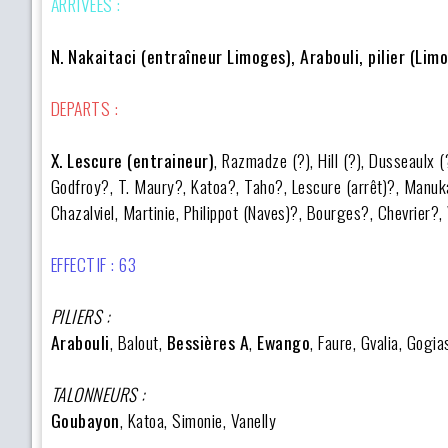
ARRIVEES :
N. Nakaitaci (entraîneur Limoges), Arabouli, pilier (Lim
DEPARTS :
X. Lescure (entraineur)
, Razmadze (?), Hill (?),
Dusseaulx (
Godfroy?, T. Maury?, Katoa?, Taho?, Lescure (arrêt)?, Manuka
Chazalviel, Martinie, Philippot (Naves)?, Bourges?, Chevrier?,
EFFECTIF : 63
PILIERS :
Arabouli
,
Balout,
Bessières A
,
Ewango
, Faure, Gvalia, Gogi
TALONNEURS :
Goubayon
, Katoa, Simonie, Vanelly