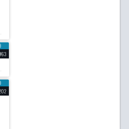
9
#63
9
202