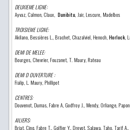
DEUXIEME LIGNE:
Ayvaz, Calmon, Claux,
Dunibitu
, Jair, Lescure, Madelbos
TROISIEME LIGNE:
Akilano, Bessières L., Brachet, Chazalviel, Henoch,
Horlock
, 
DEMI DE MELEE:
Bourges, Chevrier, Fouzanet, T. Maury, Rateau
DEMI D OUVERTURE :
Fialip, L. Maury, Phillipot
CENTRES:
Douvenot, Dumas, Fabre A, Godfroy J., Mendy, Orliange, Papon
AILIERS:
Briat, Cinq, Fabre T., Golfier Y., Drevot, Salawa, Taho, Tarif A.,