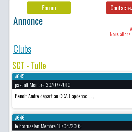
Forum
Contacte
Annonce
A
Nous allons 
Clubs
SCT - Tulle
#645
pascali Membre 30/07/2010
Benoit Andre départ au CCA Capdenac ,,,,,
#646
le barrussien Membre 18/04/2009