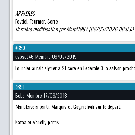
ARRIERES:
Feydel, Fournier, Serre
Dernière modification par Merpi1987 (08/06/2026 00:03:1
#650
usbsct46 Membre 09/07/2015
Fournier aurait signer a St cere en Federale 3 la saison proc
#651
Bebs Membre 17/09/2018
Manukavera parti, Marquis et Gogiashvili sur le départ.
Katoa et Vanelly partis.