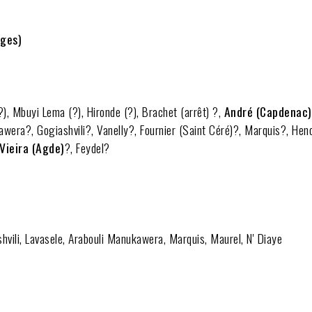
oges)
?),
Mbuyi Lema (?), Hironde (?), Brachet (arrêt) ?,
André (Capdenac)
wera?, Gogiashvili?, Vanelly?, Fournier (Saint Céré)?, Marquis?, Hen
Vieira (Agde)
?, Feydel?
ashvili, Lavasele, Arabouli Manukawera, Marquis, Maurel, N' Diaye