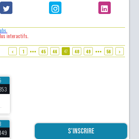
lubs
.
us interactifs.
47
1
45
46
48
49
56
●●●
●●●
5
853
3
S'inscrire
149