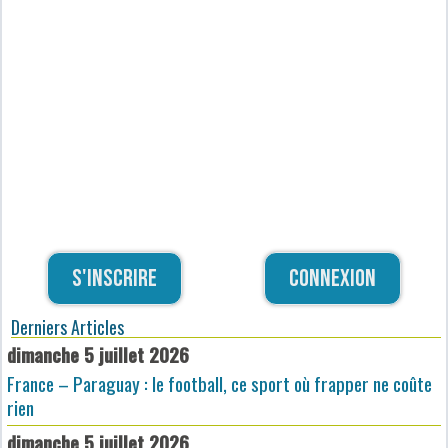
S'inscrire
Connexion
Derniers Articles
dimanche 5 juillet 2026
France – Paraguay : le football, ce sport où frapper ne coûte
rien
dimanche 5 juillet 2026