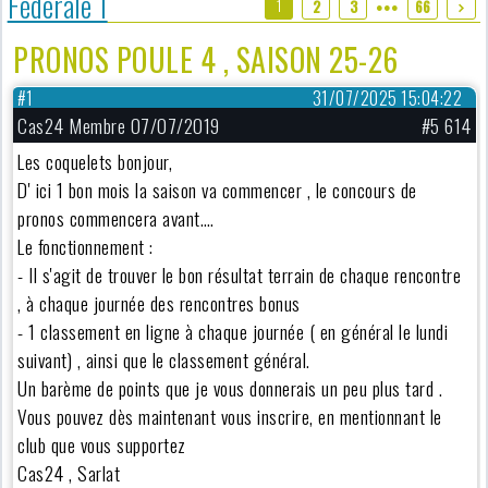
Fédérale 1
1
2
3
66
●●●
PRONOS POULE 4 , SAISON 25-26
#1
31/07/2025 15:04:22
Cas24 Membre 07/07/2019
#5 614
Les coquelets bonjour,
D' ici 1 bon mois la saison va commencer , le concours de
pronos commencera avant….
Le fonctionnement :
- Il s'agit de trouver le bon résultat terrain de chaque rencontre
, à chaque journée des rencontres bonus
- 1 classement en ligne à chaque journée ( en général le lundi
suivant) , ainsi que le classement général.
Un barème de points que je vous donnerais un peu plus tard .
Vous pouvez dès maintenant vous inscrire, en mentionnant le
club que vous supportez
Cas24 , Sarlat