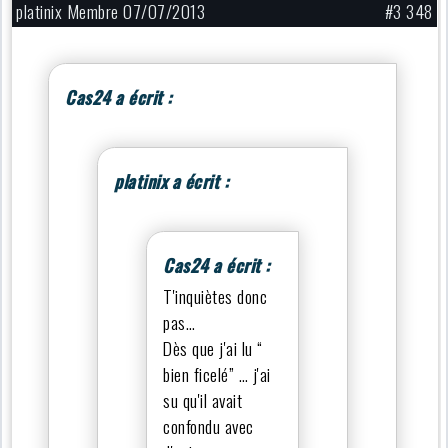
platinix Membre 07/07/2013
#3 348
Cas24 a écrit :
platinix a écrit :
Cas24 a écrit :
T'inquiètes donc
pas…
Dès que j'ai lu “
bien ficelé” … j'ai
su qu'il avait
confondu avec