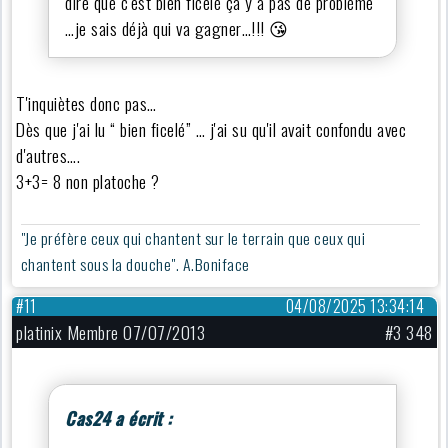
dire que c'est bien ficelé ça y a pas de problème
…je sais déjà qui va gagner…!!! 😘
T'inquiètes donc pas…
Dès que j'ai lu “ bien ficelé” … j'ai su qu'il avait confondu avec
d'autres….
3+3= 8 non platoche ?
"Je préfère ceux qui chantent sur le terrain que ceux qui
chantent sous la douche". A.Boniface
#11
04/08/2025 13:34:14
platinix Membre 07/07/2013
#3 348
Cas24 a écrit :