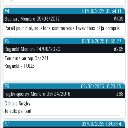
#4
01/08/2025 09:54:11
Bouhart Membre 05/03/2017
#439
Pareil pour moi, soustons comme vous l'avez tous déjà compris
#5
01/08/2025 15:55:27
Ruguebi Membre 14/06/2020
#265
Toujours au top Cas24!
Ruguebi - TULLE
#6
02/08/2025 18:23:45
rugby-quercy Membre 06/04/2016
#98
Cahors Rugby -
Je suis partant
#7
03/08/2025 13:06:14