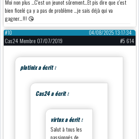
Moi non plus …C'est un jeunot sûrement…Et pis dire que c'est
bien ficelé ça y a pas de problème …je sais déjà qui va
gagner…!!! 😘
#10
04/08/2025 13:17:34
Cas24 Membre 07/07/2019
#5 614
platinix a écrit :
Cas24 a écrit :
virtox a écrit :
Salut à tous les
passionnés de