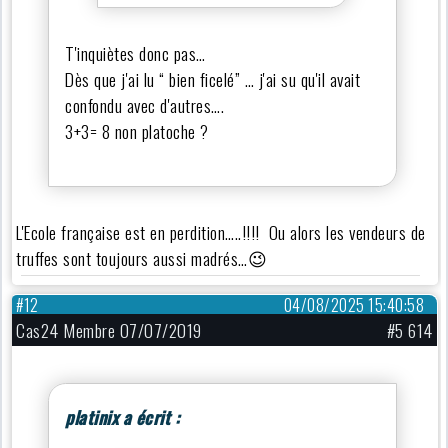
T'inquiètes donc pas…
Dès que j'ai lu “ bien ficelé” … j'ai su qu'il avait
confondu avec d'autres….
3+3= 8 non platoche ?
L'Ecole française est en perdition…..!!!! Ou alors les vendeurs de
truffes sont toujours aussi madrés…😉
#12
04/08/2025 15:40:58
Cas24 Membre 07/07/2019
#5 614
platinix a écrit :