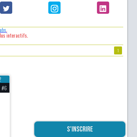
lubs
.
us interactifs.
1
2
#6
S'inscrire