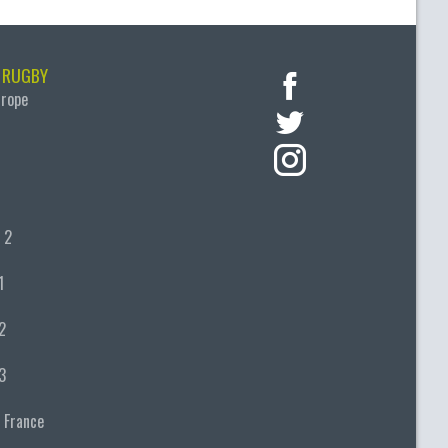
 RUGBY
urope
 2
1
2
3
 France