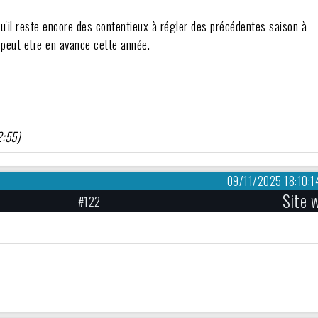
qu'il reste encore des contentieux à régler des précédentes saison à
a peut etre en avance cette année.
2:55)
09/11/2025 18:10:1
Site 
#122