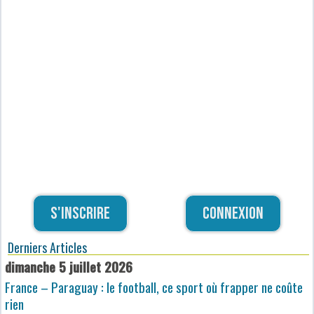
S'inscrire
Connexion
Derniers Articles
dimanche 5 juillet 2026
France – Paraguay : le football, ce sport où frapper ne coûte
rien