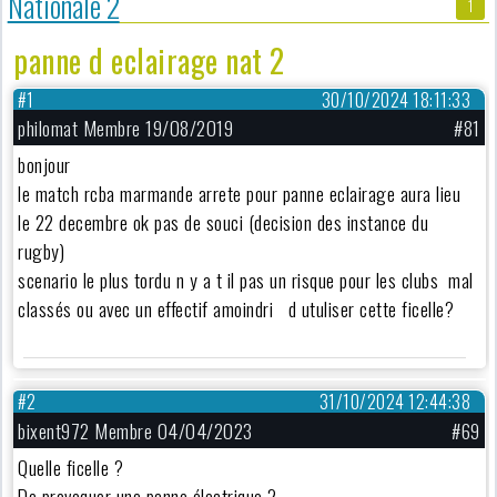
Nationale 2
1
panne d eclairage nat 2
#1
30/10/2024 18:11:33
philomat Membre 19/08/2019
#81
bonjour
le match rcba marmande arrete pour panne eclairage aura lieu
le 22 decembre ok pas de souci (decision des instance du
rugby)
scenario le plus tordu n y a t il pas un risque pour les clubs mal
classés ou avec un effectif amoindri d utuliser cette ficelle?
#2
31/10/2024 12:44:38
bixent972 Membre 04/04/2023
#69
Quelle ficelle ?
De provoquer une panne électrique ?