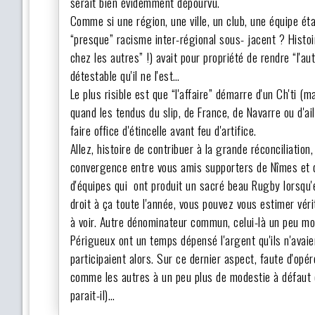
serait bien évidemment dépourvu.
Comme si une région, une ville, un club, une équipe 
“presque” racisme inter-régional sous- jacent ? Histoi
chez les autres” !) avait pour propriété de rendre “l'a
détestable qu'il ne l'est…
Le plus risible est que “l'affaire” démarre d'un Ch'ti 
quand les tendus du slip, de France, de Navarre ou d'ai
faire office d'étincelle avant feu d'artifice.
Allez, histoire de contribuer à la grande réconciliation
convergence entre vous amis supporters de Nîmes et d
d'équipes qui ont produit un sacré beau Rugby lorsqu'
droit à ça toute l'année, vous pouvez vous estimer véri
à voir. Autre dénominateur commun, celui-là un peu mo
Périgueux ont un temps dépensé l'argent qu'ils n'avai
participaient alors. Sur ce dernier aspect, faute d'op
comme les autres à un peu plus de modestie à défaut d
parait-il)…