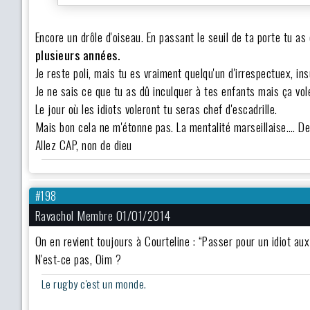
Encore un drôle d'oiseau. En passant le seuil de ta porte tu a
plusieurs années.
Je reste poli, mais tu es vraiment quelqu'un d'irrespectuex, i
Je ne sais ce que tu as dû inculquer à tes enfants mais ça vol
Le jour où les idiots voleront tu seras chef d'escadrille.
Mais bon cela ne m'étonne pas. La mentalité marseillaise…. D
Allez CAP, non de dieu
#198
Ravachol Membre 01/01/2014
On en revient toujours à Courteline : “Passer pour un idiot au
N'est-ce pas, Oim ?
Le rugby c'est un monde.