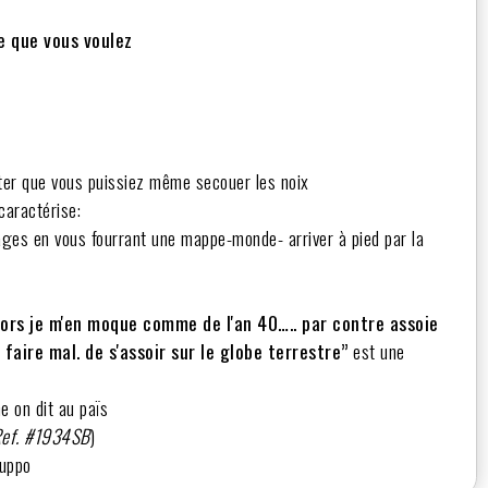
ce que vous voulez
outer que vous puissiez même secouer les noix
caractérise:
ages en vous fourrant une mappe-monde- arriver à pied par la
lors je m'en moque comme de l'an 40….. par contre assoie
faire mal. de s'assoir sur le globe terrestre”
est une
e on dit au païs
ef. #1934SB
)
 suppo