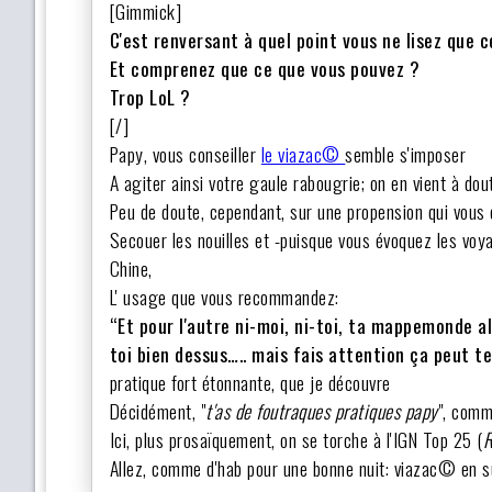
[Gimmick]
C'est renversant à quel point vous ne lisez que 
Et comprenez que ce que vous pouvez ?
Trop LoL ?
[/]
Papy, vous conseiller
le viazac©
semble s'imposer
A agiter ainsi votre gaule rabougrie; on en vient à d
Peu de doute, cependant, sur une propension qui vous 
Secouer les nouilles et -puisque vous évoquez les voy
Chine,
L' usage que vous recommandez:
“Et pour l'autre ni-moi, ni-toi, ta mappemonde a
toi bien dessus….. mais fais attention ça peut te 
pratique fort étonnante, que je découvre
Décidément, "
t'as de foutraques pratiques papy
", comm
Ici, plus prosaïquement, on se torche à l'IGN Top 25 (
R
Allez, comme d'hab pour une bonne nuit: viazac© en