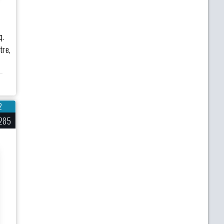
q.
tre,
2
285