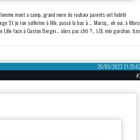
de lomme mont a camp, grand mere de roubaix parents ont habité
ege St jo rue solferino à lille, passé la bac à … Marcq… eh oui, à Marc
de Lille face à Gaston Berger… alors pas chti ?… LOL min garchon, tizo
26/05/2023 21:25:0
#