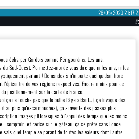
26/05/2023 21:17:2
#
 vous écharper Gardois comme Périgourdins. Les uns,
s du Sud-Ouest. Permettez-moi de vous dire que ni les uns, ni les
bystiquement parlant ! Demandez à n'importe quel quidam hors
nt l'épicentre de vos régions respectives. Encore moins pour ce
t du positionnement sur la carte de France.
oi ça ne touche pas que le bulbe l'âge aidant…), ça invoque des
 tout au plus qu'escarmouches), ça s'invente des passés plus
description images pittoresques à l'appui des temps que les moins
de… comptoir…et cerise sur le gâteau, ça se prête sans l'once
e sais quel temple se parant de toutes les valeurs dont l'autre