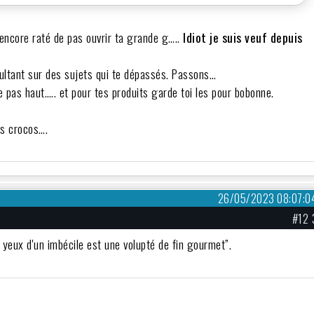
s encore raté de pas ouvrir ta grande g…..
Idiot je suis veuf depuis
nsultant sur des sujets qui te dépassés. Passons…
e pas haut….. et pour tes produits garde toi les pour bobonne.
es crocos….
26/05/2023 08:07:0
#12 
x yeux d'un imbécile est une volupté de fin gourmet”.