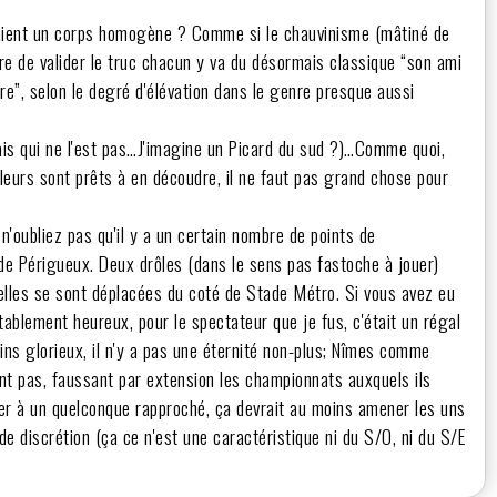
étaient un corps homogène ? Comme si le chauvinisme (mâtiné de
re de valider le truc chacun y va du désormais classique “son ami
utre”, selon le degré d'élévation dans le genre presque aussi
(mais qui ne l'est pas…J'imagine un Picard du sud ?)…Comme quoi,
lleurs sont prêts à en découdre, il ne faut pas grand chose pour
, n'oubliez pas qu'il y a un certain nombre de points de
e Périgueux. Deux drôles (dans le sens pas fastoche à jouer)
elles se sont déplacées du coté de Stade Métro. Si vous avez eu
tablement heureux, pour le spectateur que je fus, c'était un régal
ins glorieux, il n'y a pas une éternité non-plus; Nîmes comme
ent pas, faussant par extension les championnats auxquels ils
érer à un quelconque rapproché, ça devrait au moins amener les uns
e discrétion (ça ce n'est une caractéristique ni du S/O, ni du S/E