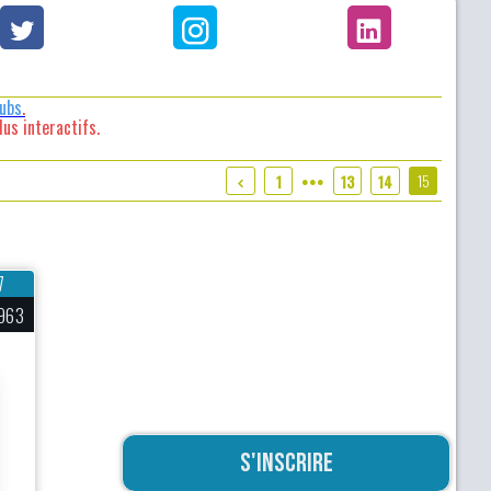
lubs
.
us interactifs.
15
1
13
14
●●●
7
963
S'inscrire