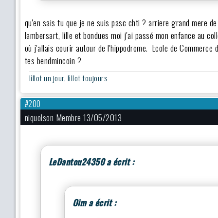
qu'en sais tu que je ne suis pasc chti ? arriere grand mere 
lambersart, lille et bondues moi j'ai passé mon enfance au coll
où j'allais courir autour de l'hippodrome. Ecole de Commerce 
tes bendmincoin ?
lillot un jour, lillot toujours
#200
niquolson Membre 13/05/2013
LeDantou24350 a écrit :
Oim a écrit :