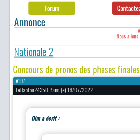
Forum
Contacte
Annonce
A
Nous allons 
Nationale 2
Concours de pronos des phases finales
#197
LeDantou24350 Banni(e) 18/07/2022
Oim a écrit :