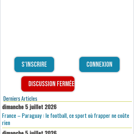
S'inscrire
Connexion
Discussion fermée
Derniers Articles
dimanche 5 juillet 2026
France – Paraguay : le football, ce sport où frapper ne coûte
rien
dimanche 5 juillet 2026