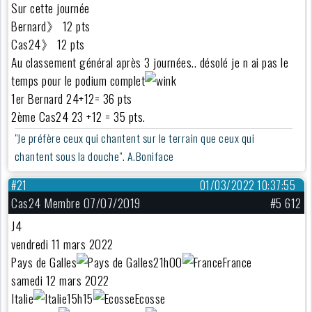
Sur cette journée
Bernard》 12 pts
Cas24》 12 pts
Au classement général après 3 journées.. désolé je n ai pas le
temps pour le podium complet
1er Bernard 24+12= 36 pts
2ème Cas24 23 +12 = 35 pts.
"Je préfère ceux qui chantent sur le terrain que ceux qui
chantent sous la douche". A.Boniface
#21
01/03/2022 10:37:55
Cas24 Membre 07/07/2019
#5 612
J4
vendredi 11 mars 2022
Pays de Galles
21h00
France
samedi 12 mars 2022
Italie
15h15
Ecosse