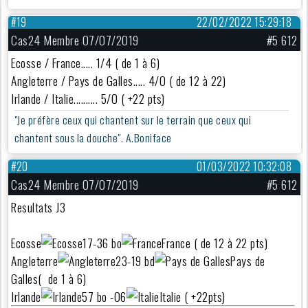
#19
22/02/2022 15:29:18
Cas24 Membre 07/07/2019
#5 612
Ecosse / France..... 1/4 ( de 1 à 6)
Angleterre / Pays de Galles..... 4/0 ( de 12 à 22)
Irlande / Italie.......... 5/0 ( +22 pts)
"Je préfère ceux qui chantent sur le terrain que ceux qui
chantent sous la douche". A.Boniface
#20
01/03/2022 10:32:08
Cas24 Membre 07/07/2019
#5 612
Resultats J3
Ecosse
17-36 bo
France ( de 12 à 22 pts)
Angleterre
23-19 bd
Pays de
Galles( de 1 à 6)
Irlande
57 bo -06
Italie ( +22pts)