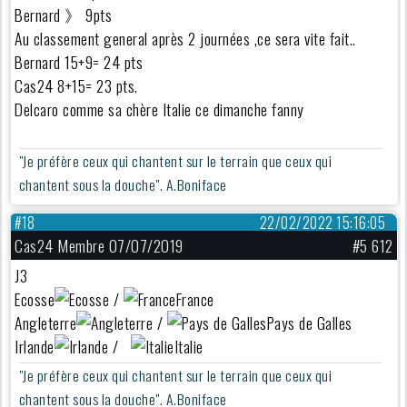
Bernard 》 9pts
Au classement general après 2 journées ,ce sera vite fait..
Bernard 15+9= 24 pts
Cas24 8+15= 23 pts.
Delcaro comme sa chère Italie ce dimanche fanny
"Je préfère ceux qui chantent sur le terrain que ceux qui
chantent sous la douche". A.Boniface
#18
22/02/2022 15:16:05
Cas24 Membre 07/07/2019
#5 612
J3
Ecosse
/
France
Angleterre
/
Pays de Galles
Irlande
/
Italie
"Je préfère ceux qui chantent sur le terrain que ceux qui
chantent sous la douche". A.Boniface