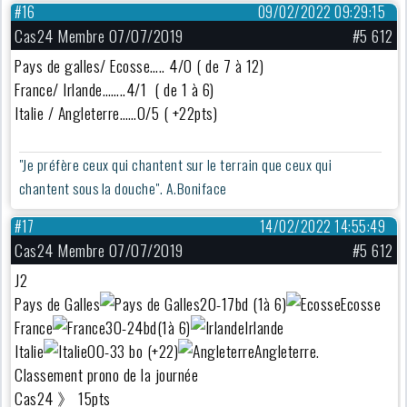
#16
09/02/2022 09:29:15
Cas24 Membre 07/07/2019
#5 612
Pays de galles/ Ecosse….. 4/0 ( de 7 à 12)
France/ Irlande……..4/1 ( de 1 à 6)
Italie / Angleterre……0/5 ( +22pts)
"Je préfère ceux qui chantent sur le terrain que ceux qui
chantent sous la douche". A.Boniface
#17
14/02/2022 14:55:49
Cas24 Membre 07/07/2019
#5 612
J2
Pays de Galles
20-17bd (1à 6)
Ecosse
France
30-24bd(1à 6)
Irlande
Italie
00-33 bo (+22)
Angleterre.
Classement prono de la journée
Cas24 》 15pts