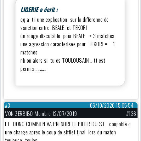
LIGERIE a écrit :
qq a til une explication sur la difference de
sanction entre BEALE et TEKORI
un rouge discutable pour BEALE = 3 matches
une agression caracterisee pour TEKORI = 1
matches
nb ou alors si tu es TOULOUSAIN .. tt est
permis ..........
#3
06/10/2020 15:05:54
VON ZERBIBO Membre 12/07/2019
#136
ET DONC COMBIEN VA PRENDRE LE PILIER DU ST coupable d
une charge apres le coup de sifflet final lors du match
toulouse- toulon