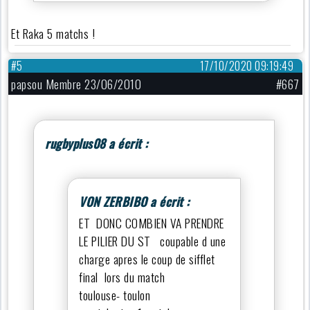
Et Raka 5 matchs !
#5
17/10/2020 09:19:49
papsou Membre 23/06/2010
#667
rugbyplus08 a écrit :
VON ZERBIBO a écrit :
ET DONC COMBIEN VA PRENDRE
LE PILIER DU ST coupable d une
charge apres le coup de sifflet
final lors du match
toulouse- toulon