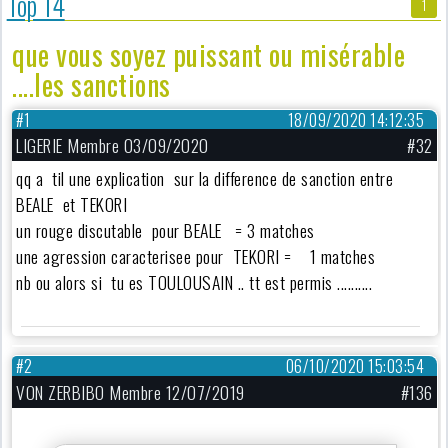
Top 14
1
que vous soyez puissant ou misérable
....les sanctions
#1
18/09/2020 14:12:35
LIGERIE Membre 03/09/2020
#32
qq a til une explication sur la difference de sanction entre
BEALE et TEKORI
un rouge discutable pour BEALE = 3 matches
une agression caracterisee pour TEKORI = 1 matches
nb ou alors si tu es TOULOUSAIN .. tt est permis ..........
#2
06/10/2020 15:03:54
VON ZERBIBO Membre 12/07/2019
#136