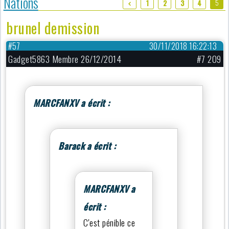
Nations
5
1
2
3
4
brunel demission
#57
30/11/2018 16:22:13
Gadget5863 Membre 26/12/2014
#7 209
MARCFANXV a écrit :
Barack a écrit :
MARCFANXV a
écrit :
C'est pénible ce