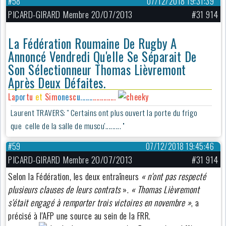
#58
07/12/2018 19:31:39
PICARD-GIRARD Membre 20/07/2013
#31 914
La Fédération Roumaine De Rugby A
Annoncé Vendredi Qu'elle Se Séparait De
Son Sélectionneur Thomas Lièvremont
Après Deux Défaites.
La
por
tu
et
Sim
one
sc
u.......
.............
Laurent TRAVERS: '' Certains ont plus ouvert la porte du frigo
que celle de la salle de muscu'......... ''
#59
07/12/2018 19:45:46
PICARD-GIRARD Membre 20/07/2013
#31 914
Selon la Fédération, les deux entraîneurs
« n'ont pas respecté
plusieurs clauses de leurs contrats
».
« Thomas Lièvremont
s'était engagé à remporter trois victoires en novembre »
, a
précisé à l'AFP une source au sein de la FRR.