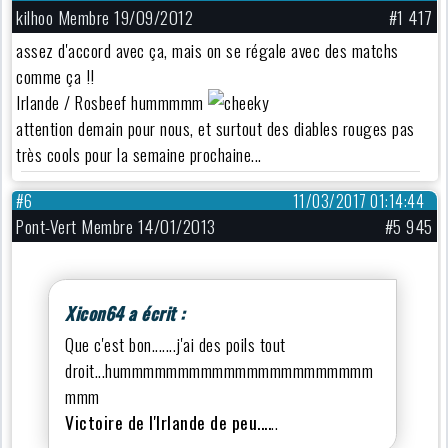
kilhoo Membre 19/09/2012
#1 417
assez d'accord avec ça, mais on se régale avec des matchs
comme ça !!
Irlande / Rosbeef hummmmm
attention demain pour nous, et surtout des diables rouges pas
très cools pour la semaine prochaine...
#6
11/03/2017 01:14:44
Pont-Vert Membre 14/01/2013
#5 945
Xicon64 a écrit :
Que c'est bon.......j'ai des poils tout
droit...hummmmmmmmmmmmmmmmmmmmmm
mmm
Victoire de l'Irlande de peu....
..