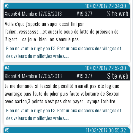
#3
10/03/2017 22:34:30
Site web
Xicon64 Membre 17/05/2013
#19 377
Voila c'que j'appele un super essai fini par
l'ailier...yesssssss....et aussi le coup de latte de précision de
Bigart.....ca joue...bien...on s'ennuie pas
Rien ne vaut le rugby en F3-Retour aux clochers des villages et
des valeurs du maillot,les vraies.....
#4
10/03/2017 22:52:30
Site web
Xicon64 Membre 17/05/2013
#19 377
Je me demande si l'essai de pénalité n'aurait pas été logique
avantage puis faute du pilier puis faute volontaire de Sexton
avec carton,3 points c'est pas cher payer....sympa l'arbitre......
Rien ne vaut le rugby en F3-Retour aux clochers des villages et
des valeurs du maillot,les vraies.....
#5
11/03/2017 00:55:32