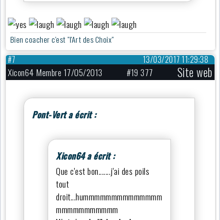
Bien coacher c'est "l'Art des Choix"
#7
13/03/2017 11:29:38
Site web
Xicon64 Membre 17/05/2013
#19 377
Pont-Vert a écrit :
Xicon64 a écrit :
Que c'est bon.......j'ai des poils
tout
droit...hummmmmmmmmmmmmm
mmmmmmmmmmm