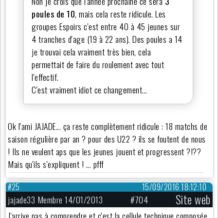
Non je crois que l'année prochaine ce sera
3
poules de 10
, mais cela reste ridicule. Les
groupes Espoirs c'est entre 40 à 45 jeunes sur
4 tranches d'age (19 à 22 ans). Des poules a 14
je trouvai cela vraiment très bien, cela
permettait de faire du roulement avec tout
l'effectif.
C'est vraiment idiot ce changement...
Ok l'ami JAJADE... ça reste complètement ridicule : 18 matchs de
saison régulière par an ? pour des U22 ? ils se foutent de nous
! Ils ne veulent aps que les jeunes jouent et progressent ?!??
Mais qu'ils s'expliquent ! ... pfff
#25
15/09/2016 18:12:10
Site web
jajade33 Membre 14/01/2013
#704
J'arrive pas à comprendre et c'est la cellule technique composée