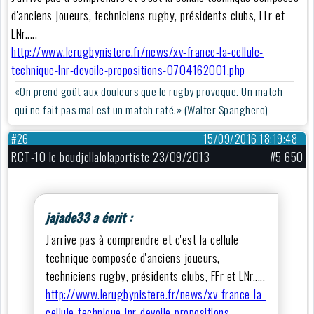
d'anciens joueurs, techniciens rugby, présidents clubs, FFr et
LNr.....
http://www.lerugbynistere.fr/news/xv-france-la-cellule-
technique-lnr-devoile-propositions-0704162001.php
«On prend goût aux douleurs que le rugby provoque. Un match
qui ne fait pas mal est un match raté.» (Walter Spanghero)
#26
15/09/2016 18:19:48
RCT-10 le boudjellalolaportiste 23/09/2013
#5 650
jajade33 a écrit :
J'arrive pas à comprendre et c'est la cellule
technique composée d'anciens joueurs,
techniciens rugby, présidents clubs, FFr et LNr.....
http://www.lerugbynistere.fr/news/xv-france-la-
cellule-technique-lnr-devoile-propositions-