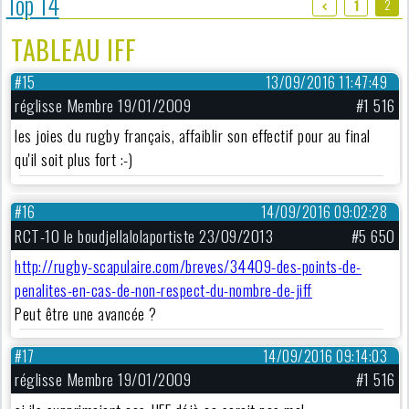
Top 14
2
1
TABLEAU IFF
#15
13/09/2016 11:47:49
réglisse Membre 19/01/2009
#1 516
les joies du rugby français, affaiblir son effectif pour au final
qu'il soit plus fort :-)
#16
14/09/2016 09:02:28
RCT-10 le boudjellalolaportiste 23/09/2013
#5 650
http://rugby-scapulaire.com/breves/34409-des-points-de-
penalites-en-cas-de-non-respect-du-nombre-de-jiff
Peut être une avancée ?
#17
14/09/2016 09:14:03
réglisse Membre 19/01/2009
#1 516