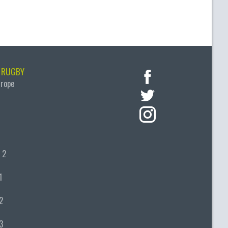
 RUGBY
urope
 2
1
2
3