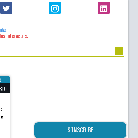
lubs
.
us interactifs.
1
8
810
es
re
S'inscrire