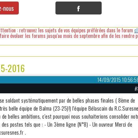
z-nous
ttention : retrouvez les sujets de vos équipes préférées dans le forum
c
faire évoluer les forums jusqu'au mois de septembre afin de les rendre pl
15-2016
14/09/2015 10:56:5
#
 se soldant systématiquement par de belles phases finales ( 8ème de
 très belle équipe de Balma (23-25)!) l'équipe Bélascain du R.C.Suresn
de belles ambitions, c'est pourquoi nous souhaiterions consolider not
 à des postes tels que : - Un 3ème ligne (N°8) - Un ouvreur Merci de
suresnes.fr .