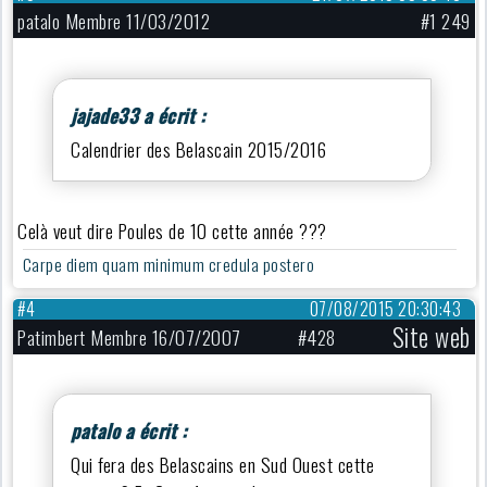
patalo Membre 11/03/2012
#1 249
jajade33 a écrit :
Calendrier des Belascain 2015/2016
Celà veut dire Poules de 10 cette année ???
Carpe diem quam minimum credula postero
#4
07/08/2015 20:30:43
Site web
Patimbert Membre 16/07/2007
#428
patalo a écrit :
Qui fera des Belascains en Sud Ouest cette