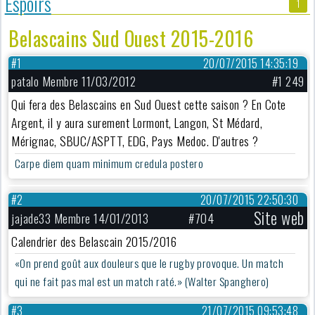
Espoirs
1
Belascains Sud Ouest 2015-2016
#1
20/07/2015 14:35:19
patalo Membre 11/03/2012
#1 249
Qui fera des Belascains en Sud Ouest cette saison ? En Cote
Argent, il y aura surement Lormont, Langon, St Médard,
Mérignac, SBUC/ASPTT, EDG, Pays Medoc. D'autres ?
Carpe diem quam minimum credula postero
#2
20/07/2015 22:50:30
Site web
jajade33 Membre 14/01/2013
#704
Calendrier des Belascain 2015/2016
«On prend goût aux douleurs que le rugby provoque. Un match
qui ne fait pas mal est un match raté.» (Walter Spanghero)
#3
21/07/2015 09:53:48