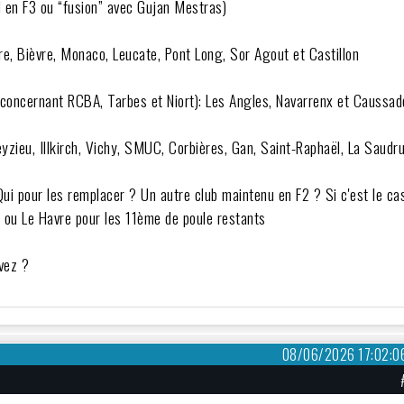
d en F3 ou “fusion” avec Gujan Mestras)
re, Bièvre, Monaco, Leucate, Pont Long, Sor Agout et Castillon
s concernant RCBA, Tarbes et Niort): Les Angles, Navarrenx et Caussad
yzieu, Illkirch, Vichy, SMUC, Corbières, Gan, Saint-Raphaël, La Saudr
Qui pour les remplacer ? Un autre club maintenu en F2 ? Si c'est le ca
ot ou Le Havre pour les 11ème de poule restants
vez ?
08/06/2026 17:02:0