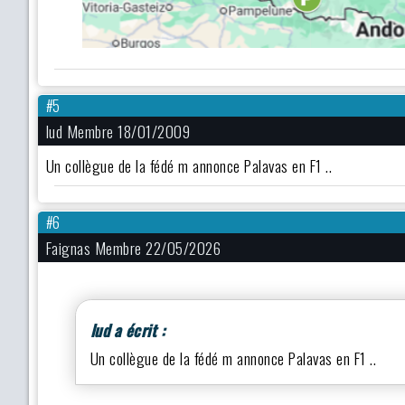
#5
lud Membre 18/01/2009
Un collègue de la fédé m annonce Palavas en F1 ..
#6
Faignas Membre 22/05/2026
lud a écrit :
Un collègue de la fédé m annonce Palavas en F1 ..