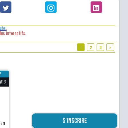
lubs
.
us interactifs.
1
2
3
2
#12
S'inscrire
 en