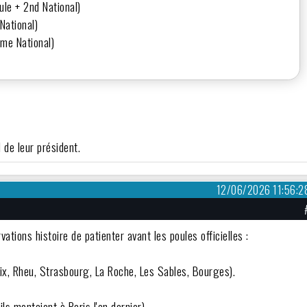
ule + 2nd National)
National)
ème National)
 de leur président.
12/06/2026 11:56:2
vations histoire de patienter avant les poules officielles :
aix, Rheu, Strasbourg, La Roche, Les Sables, Bourges).
s montaient à Paris l'an dernier).