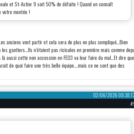
ule et St-Astier 9 soit 50% de défaite ! Quand on connaît
e votre montée !
Les anciens vont partir et cela sera de plus en plus compliqué…Bien
n les gantiers…Ils n'étaient pas ricicules en première mais comme dep
 là aussi cette non accession en FED3 va leur faire du mal…Et dire que
aurait de quoi faire une très belle équipe….mais ce ne sont que des
02/06/2026 09:38:1
#