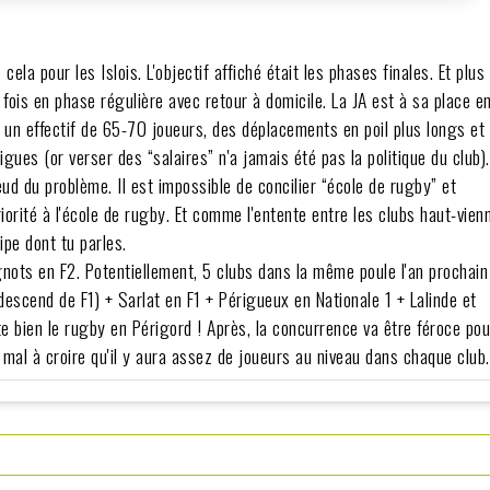
ela pour les Islois. L'objectif affiché était les phases finales. Et plus 
2 fois en phase régulière avec retour à domicile. La JA est à sa place e
ut un effectif de 65-70 joueurs, des déplacements en poil plus longs et
ues (or verser des “salaires” n'a jamais été pas la politique du club).
noeud du problème. Il est impossible de concilier “école de rugby” et
orité à l'école de rugby. Et comme l'entente entre les clubs haut-vien
ipe dont tu parles.
gnots en F2. Potentiellement, 5 clubs dans la même poule l'an prochain
descend de F1) + Sarlat en F1 + Périgueux en Nationale 1 + Lalinde et
e bien le rugby en Périgord ! Après, la concurrence va être féroce pou
u mal à croire qu'il y aura assez de joueurs au niveau dans chaque club