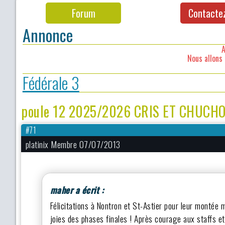
Forum
Contacte
Annonce
A
Nous allons 
Fédérale 3
poule 12 2025/2026 CRIS ET CHUC
#71
platinix Membre 07/07/2013
maher a écrit :
Félicitations à Nontron et St-Astier pour leur montée 
joies des phases finales ! Après courage aux staffs et 