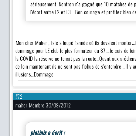
sérieusement. Nontron n'a gagné que 10 matches de po
l'écart entre F2 et F3… Bon courage et profitez bien d
Mon cher Maher , Isle a loupé l'année où ils devaient monter…
dommage pour LE club le plus formateur du 87….Je suis de loi
la COVID la réserve ne tenait pas la route…Quant aux arédiens
de loin maintenant ils ne sont pas fichus de s'entendre …Il y 
illusions…Dommage
#72
maher Membre 30/09/2012
platinix a écrit :