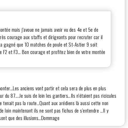
 montée mais j'avoue ne jamais avoir vu des 4e et 5e de
rès courage aux staffs et dirigeants pour recruter car il
n'a gagné que 10 matches de poule et St-Astier 9 soit
re F2 et F3… Bon courage et profitez bien de votre montée
monter…Les anciens vont partir et cela sera de plus en plus
 du 87….Je suis de loin les gantiers…Ils n'étaient pas ricicules
 tenait pas la route…Quant aux arédiens là aussi cette non
de loin maintenant ils ne sont pas fichus de s'entendre …Il y
e sont que des illusions…Dommage