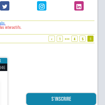
lubs
.
us interactifs.
6
1
4
5
●●●
4
346
S'inscrire