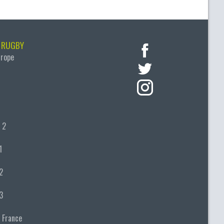
 RUGBY
urope
 2
1
2
3
 France