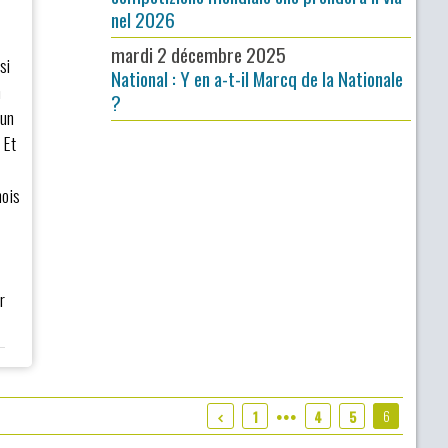
nel 2026
mardi 2 décembre 2025
si
National : Y en a-t-il Marcq de la Nationale
n
?
 un
 Et
nois
r
.
6
1
4
5
●●●