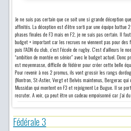
Je ne suis pas certain que ce soit une si grande déception que c
affinités. La déception est d'être sorti par une équipe battue 
phases finales de F3 mais en F2, je ne suis pas certain. Il fa
budget + important car les recrues ne viennent pas pour des fig
puis l'ADN du club, c'est l'école de rugby. C'est d'ailleurs le 
“ambition de montée en sénior” avec le budget actuel. Donc pri
est moyennasse, difficile de fédérer pour créer cette belle équ
Pour revenir à nos 2 promus, ils vont grossir les rangs dordo
(Nontron, St-Astier, Vergt et Belvès maintenus, Bergerac qui 
Mussidan qui montent en F3 et rejoignent Le Bugue. Il se port
recruter. A voir, ça peut être un cadeau empoisonné car j'ai d
Fédérale 3