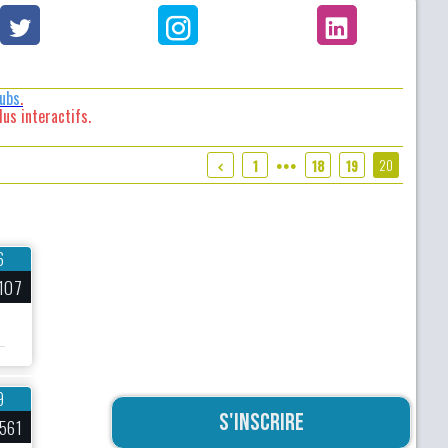
lubs
.
us interactifs.
20
1
18
19
●●●
6
107
9
S'inscrire
561