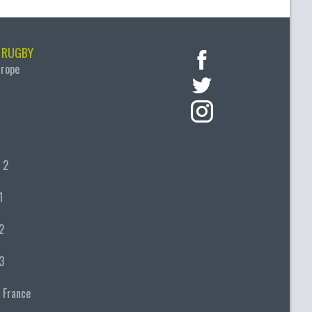
 RUGBY
urope
 2
1
2
3
 France