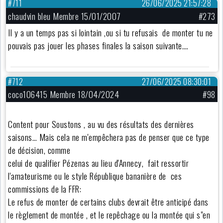
#711
26/06/2025 21:57:28
chaudvin bleu Membre 15/01/2007
#273
Il y a un temps pas si lointain ,ou si tu refusais de monter tu ne
pouvais pas jouer les phases finales la saison suivante….
#712
27/06/2025 08:30:01
coco106415 Membre 18/04/2024
#98
Content pour Soustons , au vu des résultats des dernières
saisons… Mais cela ne m'empêchera pas de penser que ce type
de décision, comme
celui de qualifier Pézenas au lieu d'Annecy, fait ressortir
l'amateurisme ou le style République bananière de ces
commissions de la FFR:
Le refus de monter de certains clubs devrait être anticipé dans
le règlement de montée , et le repêchage ou la montée qui s"en