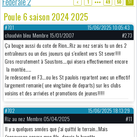
Fédérale 2
51
1
49
50
●●●
Poule 6 saison 2024 2025
#701
15/06/2025 10:05:43
chaudvin bleu Membre 15/01/2007
#273
Ça bouge aussi du cote de Rion…Riz au nez serais tu un des 2
entraîneurs ou un des joueurs qui s'exilent vers St sever!!!!
Gros recrutement à Soustons….qui visera effectivement encore
la montée……
Je redescend en F3….ou les St paulois repartent avec un effectif
largement remanie( une vingtaine de departs) sur les clubs
voisins et des arrivées et promotions de jeunes!!!!!
#702
15/06/2025 18:13:29
Riz au nez Membre 05/04/2025
#11
Il y a quelques années que j'ai quitté le terrain…Mais
j'encourage encore mon fils…depuis la buvette.