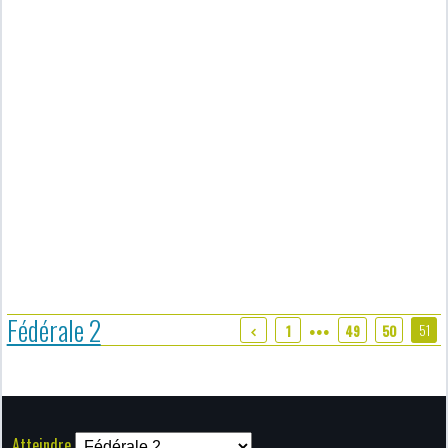
Fédérale 2
51
1
49
50
●●●
Atteindre