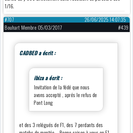
1/16.
#707
26/06/2025 14:07:35
Bouhart Membre 05/03/2017
#439
CADBED a écrit :
ibiza a écrit :
Invitation de la fédé que nous
avons accepté , aprés le refus de
Pont Long
et des 3 relégués de F1, des 7 perdants des
matchs de montée…. Bonne saison à vous en F1,