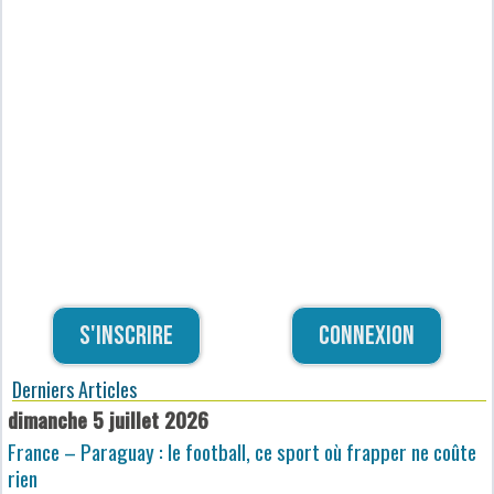
S'inscrire
Connexion
Derniers Articles
dimanche 5 juillet 2026
France – Paraguay : le football, ce sport où frapper ne coûte
rien