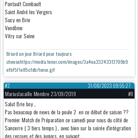
Pontault Combault
Saint André les Vergers
Sucy en Brie
Vendôme
Vitry sur Seine
Briard un jour Briard pour toujours
cheesehttps://media.tenor.com/images/3a4ea332433f2709b9
efbf5f1e85cfdb/tenor.gif
#2
31/08/2023 09:55:27
Mariuslacaille Membre 23/09/2019
#8
Salut Brie boy ,
Pas beaucoup de news de la poule 2 en ce début de saison ??
Premier Match de Préparation ce samedi pour nous du côté de
Sancerre ( 3 tiers temps ) , avec bien sur la soirée d'intégration
des recrues et des juniors en suivant .