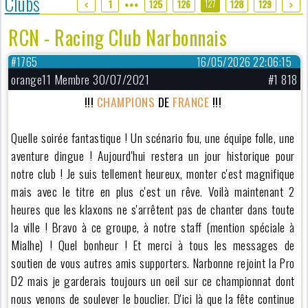
Clubs
127
1
125
126
128
129
●●●
RCN - Racing Club Narbonnais
#1765
16/05/2026 22:06:15
orange11 Membre 30/07/2021
#1 818
!!!
CHAMPIONS
DE
FRANCE
!!!
Quelle soirée fantastique ! Un scénario fou, une équipe folle, une
aventure dingue ! Aujourd'hui restera un jour historique pour
notre club ! Je suis tellement heureux, monter c'est magnifique
mais avec le titre en plus c'est un rêve. Voilà maintenant 2
heures que les klaxons ne s'arrêtent pas de chanter dans toute
la ville ! Bravo à ce groupe, à notre staff (mention spéciale à
Mialhe) ! Quel bonheur ! Et merci à tous les messages de
soutien de vous autres amis supporters. Narbonne rejoint la Pro
D2 mais je garderais toujours un oeil sur ce championnat dont
nous venons de soulever le bouclier. D'ici là que la fête continue