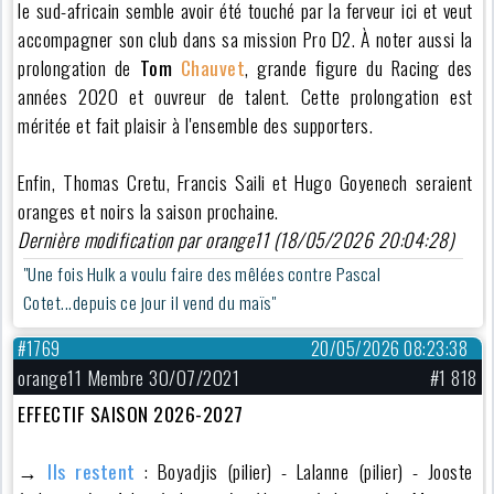
le sud-africain semble avoir été touché par la ferveur ici et veut
accompagner son club dans sa mission Pro D2. À noter aussi la
prolongation de
Tom
Chauvet
, grande figure du Racing des
années 2020 et ouvreur de talent. Cette prolongation est
méritée et fait plaisir à l'ensemble des supporters.
Enfin, Thomas Cretu, Francis Saili et Hugo Goyenech seraient
oranges et noirs la saison prochaine.
Dernière modification par orange11 (18/05/2026 20:04:28)
"Une fois Hulk a voulu faire des mêlées contre Pascal
Cotet...depuis ce jour il vend du maïs"
#1769
20/05/2026 08:23:38
orange11 Membre 30/07/2021
#1 818
EFFECTIF SAISON 2026-2027
→
Ils restent
: Boyadjis (pilier) - Lalanne (pilier) - Jooste