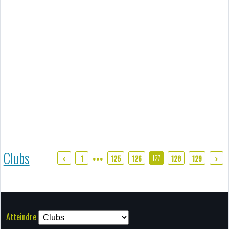
Clubs
127
1
125
126
128
129
●●●
Atteindre