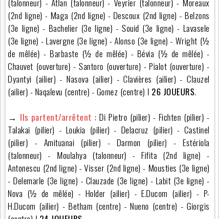
(talonneur) - Atlan (talonneur) - Veyrier (talonneur) - Moreaux
(2nd ligne) - Maga (2nd ligne) - Descoux (2nd ligne) - Belzons
(3e ligne) - Bachelier (3e ligne) - Souid (3e ligne) - Lavasele
(3e ligne) - Lavergne (3e ligne) - Alonso (3e ligne) - Wright (½
de mêlée) - Barbaste (½ de mêlée) - Bévia (½ de mêlée) -
Chauvet (ouverture) - Santoro (ouverture) - Pialot (ouverture) -
Dyantyi (ailier) - Nasova (ailier) - Clavières (ailier) - Clauzel
(ailier) - Naqalevu (centre) - Gomez (centre) I
26 JOUEURS
.
→
Ils partent/arrêtent
: Di Pietro (pilier) - Fichten (pilier) -
Talakai (pilier) - Loukia (pilier) - Delacruz (pilier) - Castinel
(pilier) - Amituanai (pilier) - Darmon (pilier) - Estériola
(talonneur) - Moulahya (talonneur) - Fifita (2nd ligne) -
Antonescu (2nd ligne) - Visser (2nd ligne) - Mousties (3e ligne)
- Delemarle (3e ligne) - Clauzade (3e ligne) - Labit (3e ligne) -
Nova (½ de mêlée) - Holder (ailier) - E.Ducom (ailier) - P-
H.Ducom (ailier) - Betham (centre) - Nueno (centre) - Giorgis
(centre) I
24 JOUEURS
.