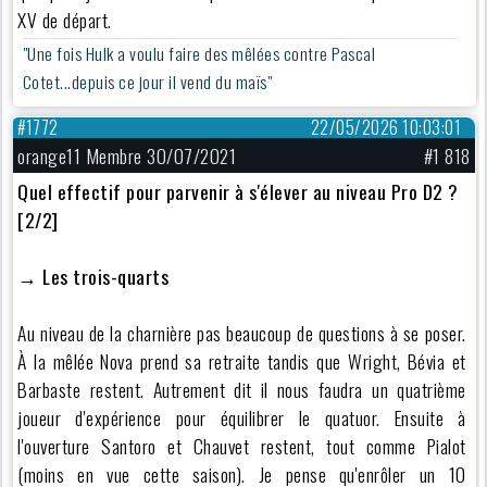
XV de départ.
"Une fois Hulk a voulu faire des mêlées contre Pascal
Cotet...depuis ce jour il vend du maïs"
#1772
22/05/2026 10:03:01
orange11 Membre 30/07/2021
#1 818
Quel effectif pour parvenir à s'élever au niveau Pro D2 ?
[2/2]
→
Les trois-quarts
Au niveau de la charnière pas beaucoup de questions à se poser.
À la mêlée Nova prend sa retraite tandis que Wright, Bévia et
Barbaste restent. Autrement dit il nous faudra un quatrième
joueur d'expérience pour équilibrer le quatuor. Ensuite à
l'ouverture Santoro et Chauvet restent, tout comme Pialot
(moins en vue cette saison). Je pense qu'enrôler un 10