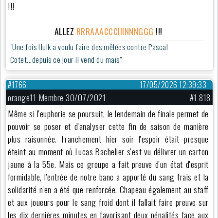
!!!
ALLEZ
RRRAAACCCIIINNNGGG
!!!
"Une fois Hulk a voulu faire des mêlées contre Pascal
Cotet...depuis ce jour il vend du maïs"
#1766
17/05/2026 12:39:33
orange11 Membre 30/07/2021
#1 818
Même si l'euphorie se poursuit, le lendemain de finale permet de
pouvoir se poser et d'analyser cette fin de saison de manière
plus raisonnée. Franchement hier soir l'espoir était presque
éteint au moment où Lucas Bachelier s'est vu délivrer un carton
jaune à la 55e. Mais ce groupe a fait preuve d'un état d'esprit
formidable, l'entrée de notre banc a apporté du sang frais et la
solidarité n'en a été que renforcée. Chapeau également au staff
et aux joueurs pour le sang froid dont il fallait faire preuve sur
les dix dernières minutes en favorisant deux pénalités face aux