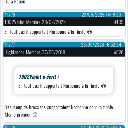
Ou à Rouen
#1776
23/05/2026 14:19:23
1902Violet Membre 28/02/2025
#109
En tout cas il supportait Narbonne à la finale 😎
#1777
23/05/2026 16:52:24
Highlander Membre 07/05/2019
#826
1902Violet a écrit :
En tout cas il supportait Narbonne à la finale 😎
Beaucoup de bressans supportaient Narbonne pour la finale…
Moi le premier 😉
#1778
24/05/2026 12:50:52