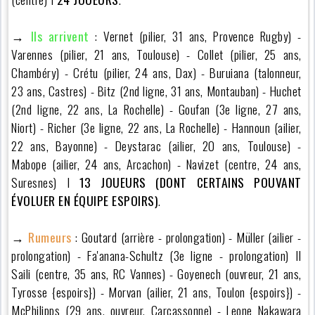
→
Ils arrivent
: Vernet (pilier, 31 ans, Provence Rugby) -
Varennes (pilier, 21 ans, Toulouse) - Collet (pilier, 25 ans,
Chambéry) - Crétu (pilier, 24 ans, Dax) - Buruiana (talonneur,
23 ans, Castres) - Bitz (2nd ligne, 31 ans, Montauban) - Huchet
(2nd ligne, 22 ans, La Rochelle) - Goufan (3e ligne, 27 ans,
Niort) - Richer (3e ligne, 22 ans, La Rochelle) - Hannoun (ailier,
22 ans, Bayonne) - Deystarac (ailier, 20 ans, Toulouse) -
Mabope (ailier, 24 ans, Arcachon) - Navizet (centre, 24 ans,
Suresnes) I
13 JOUEURS (DONT CERTAINS POUVANT
ÉVOLUER EN ÉQUIPE ESPOIRS)
.
→
Rumeurs
: Goutard (arrière - prolongation) - Müller (ailier -
prolongation) - Fa'anana-Schultz (3e ligne - prolongation) II
Saili (centre, 35 ans, RC Vannes) - Goyenech (ouvreur, 21 ans,
Tyrosse {espoirs}) - Morvan (ailier, 21 ans, Toulon {espoirs}) -
McPhilipps (29 ans, ouvreur, Carcassonne) - Leone Nakawara