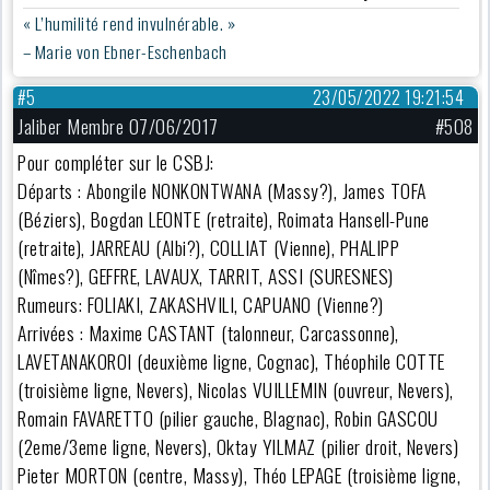
« L’humilité rend invulnérable. »
– Marie von Ebner-Eschenbach
#5
23/05/2022 19:21:54
Jaliber Membre 07/06/2017
#508
Pour compléter sur le CSBJ:
Départs : Abongile NONKONTWANA (Massy?), James TOFA
(Béziers), Bogdan LEONTE (retraite), Roimata Hansell-Pune
(retraite), JARREAU (Albi?), COLLIAT (Vienne), PHALIPP
(Nîmes?), GEFFRE, LAVAUX, TARRIT, ASSI (SURESNES)
Rumeurs: FOLIAKI, ZAKASHVILI, CAPUANO (Vienne?)
Arrivées : Maxime CASTANT (talonneur, Carcassonne),
LAVETANAKOROI (deuxième ligne, Cognac), Théophile COTTE
(troisième ligne, Nevers), Nicolas VUILLEMIN (ouvreur, Nevers),
Romain FAVARETTO (pilier gauche, Blagnac), Robin GASCOU
(2eme/3eme ligne, Nevers), Oktay YILMAZ (pilier droit, Nevers)
Pieter MORTON (centre, Massy), Théo LEPAGE (troisième ligne,