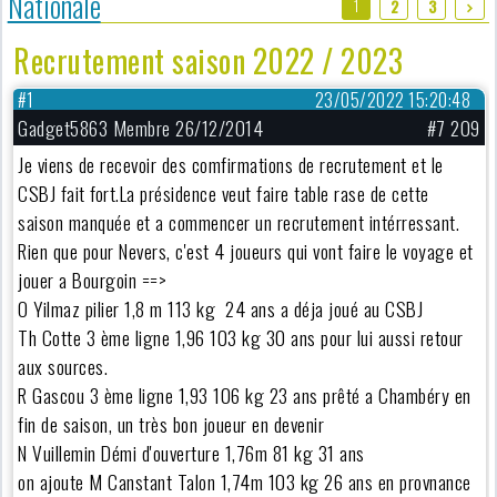
Nationale
1
2
3
Recrutement saison 2022 / 2023
#1
23/05/2022 15:20:48
Gadget5863 Membre 26/12/2014
#7 209
Je viens de recevoir des comfirmations de recrutement et le
CSBJ fait fort.La présidence veut faire table rase de cette
saison manquée et a commencer un recrutement intérressant.
Rien que pour Nevers, c'est 4 joueurs qui vont faire le voyage et
jouer a Bourgoin ==>
O Yilmaz pilier 1,8 m 113 kg 24 ans a déja joué au CSBJ
Th Cotte 3 ème ligne 1,96 103 kg 30 ans pour lui aussi retour
aux sources.
R Gascou 3 ème ligne 1,93 106 kg 23 ans prêté a Chambéry en
fin de saison, un très bon joueur en devenir
N Vuillemin Démi d'ouverture 1,76m 81 kg 31 ans
on ajoute M Canstant Talon 1,74m 103 kg 26 ans en provnance