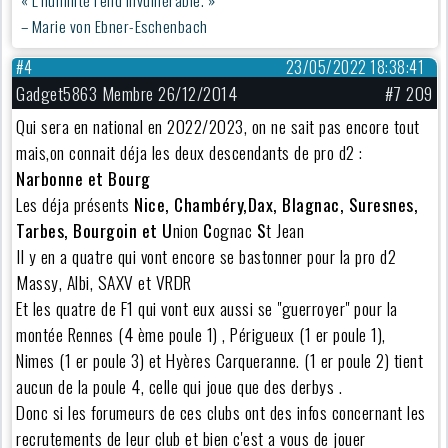
– Marie von Ebner-Eschenbach
#4
23/05/2022 18:38:41
Gadget5863 Membre 26/12/2014
#7 209
Qui sera en national en 2022/2023, on ne sait pas encore tout
mais,on connait déja les deux descendants de pro d2 :
Narbonne et Bourg
Les déja présents
Nice, Chambéry,Dax, Blagnac, Suresnes,
Tarbes, Bourgoin et U
nion
C
ognac
S
t Jean
Il y en a quatre qui vont encore se bastonner pour la pro d2
Massy, Albi, SAXV et VRDR
Et les quatre de F1 qui vont eux aussi se "guerroyer" pour la
montée Rennes (4 ème poule 1) , Périgueux (1 er poule 1),
Nimes (1 er poule 3) et Hyères Carqueranne. (1 er poule 2) tient
aucun de la poule 4, celle qui joue que des derbys .
Donc si les forumeurs de ces clubs ont des infos concernant les
recrutements de leur club et bien c'est a vous de jouer