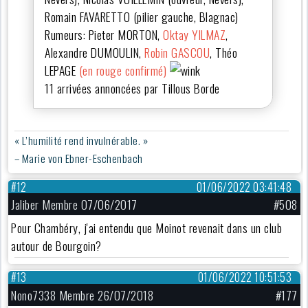
Romain FAVARETTO (pilier gauche, Blagnac)
Rumeurs: Pieter MORTON,
Oktay YILMAZ
,
Alexandre DUMOULIN,
Robin GASCOU
, Théo
LEPAGE
(en rouge confirmé)
11 arrivées annoncées par Tillous Borde
« L’humilité rend invulnérable. »
– Marie von Ebner-Eschenbach
#12
01/06/2022 03:41:48
Jaliber Membre 07/06/2017
#508
Pour Chambéry, j'ai entendu que Moinot revenait dans un club
autour de Bourgoin?
#13
01/06/2022 10:51:53
Nono7338 Membre 26/07/2018
#177