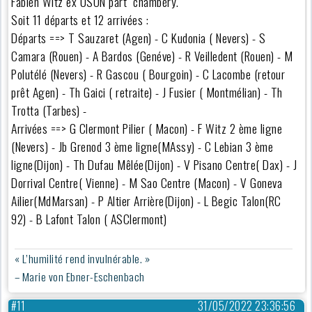
Fabien Witz ex USON part chambéry.
Soit 11 départs et 12 arrivées :
Départs ==> T Sauzaret (Agen) - C Kudonia ( Nevers) - S
Camara (Rouen) - A Bardos (Genéve) - R Veilledent (Rouen) - M
Polutélé (Nevers) - R Gascou ( Bourgoin) - C Lacombe (retour
prêt Agen) - Th Gaici ( retraite) - J Fusier ( Montmélian) - Th
Trotta (Tarbes) -
Arrivées ==> G Clermont Pilier ( Macon) - F Witz 2 ème ligne
(Nevers) - Jb Grenod 3 ème ligne(MAssy) - C Lebian 3 ème
ligne(Dijon) - Th Dufau Mêlée(Dijon) - V Pisano Centre( Dax) - J
Dorrival Centre( Vienne) - M Sao Centre (Macon) - V Goneva
Ailier(MdMarsan) - P Altier Arrière(Dijon) - L Begic Talon(RC
92) - B Lafont Talon ( ASClermont)
« L’humilité rend invulnérable. »
– Marie von Ebner-Eschenbach
#11
31/05/2022 23:36:56