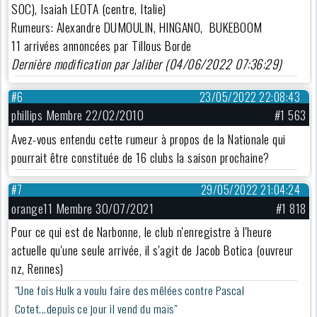
SOC), Isaiah LEOTA (centre, Italie)
Rumeurs: Alexandre DUMOULIN, HINGANO, BUKEBOOM
11 arrivées annoncées par Tillous Borde
Dernière modification par Jaliber (04/06/2022 07:36:29)
#6
23/05/2022 22:08:43
phillips Membre 22/02/2010
#1 563
Avez-vous entendu cette rumeur à propos de la Nationale qui
pourrait être constituée de 16 clubs la saison prochaine?
#7
29/05/2022 21:04:24
orange11 Membre 30/07/2021
#1 818
Pour ce qui est de Narbonne, le club n'enregistre à l'heure
actuelle qu'une seule arrivée, il s'agit de Jacob Botica (ouvreur
nz, Rennes)
"Une fois Hulk a voulu faire des mêlées contre Pascal
Cotet...depuis ce jour il vend du maïs"