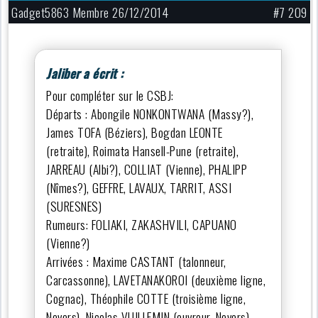
Gadget5863 Membre 26/12/2014
#7 209
Jaliber a écrit :
Pour compléter sur le CSBJ:
Départs : Abongile NONKONTWANA (Massy?),
James TOFA (Béziers), Bogdan LEONTE
(retraite), Roimata Hansell-Pune (retraite),
JARREAU (Albi?), COLLIAT (Vienne), PHALIPP
(Nîmes?), GEFFRE, LAVAUX, TARRIT, ASSI
(SURESNES)
Rumeurs: FOLIAKI, ZAKASHVILI, CAPUANO
(Vienne?)
Arrivées : Maxime CASTANT (talonneur,
Carcassonne), LAVETANAKOROI (deuxième ligne,
Cognac), Théophile COTTE (troisième ligne,
Nevers), Nicolas VUILLEMIN (ouvreur, Nevers),