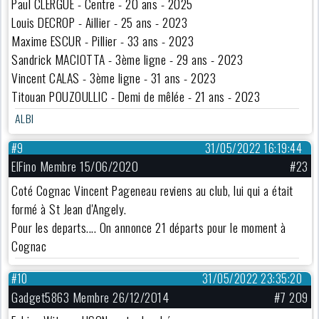
Paul CLERGUE - Centre - 20 ans - 2025
Louis DECROP - Aillier - 25 ans - 2023
Maxime ESCUR - Pillier - 33 ans - 2023
Sandrick MACIOTTA - 3ème ligne - 29 ans - 2023
Vincent CALAS - 3ème ligne - 31 ans - 2023
Titouan POUZOULLIC - Demi de mêlée - 21 ans - 2023
ALBI
#9
31/05/2022 16:19:44
ElFino Membre 15/06/2020
#23
Coté Cognac Vincent Pageneau reviens au club, lui qui a était
formé à St Jean d'Angely.
Pour les departs.... On annonce 21 départs pour le moment à
Cognac
#10
31/05/2022 23:35:20
Gadget5863 Membre 26/12/2014
#7 209