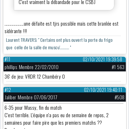
C'est vraiment la débandade pour le CSBJ
...................une défaite est tjrs possible mais cette branlée est
sidérante !!!
Laurent TRAVERS: '' Certains ont plus ouvert la porte du frigo
que celle de la salle de muscu'......... ''
#11
02/10/2021 19:39:58
phillips Membre 22/02/2010
#1 563
36' de jeu: VRDR 12 Chambéry 0
#12
02/10/2021 19:40:11
Jaliber Membre 07/06/2017
#508
6-35 pour Massy, fin du match
C'est terrible. L'équipe n'a pas eu de semaine de repos, 2
semaines pour faire pire que les premiers matchs ??