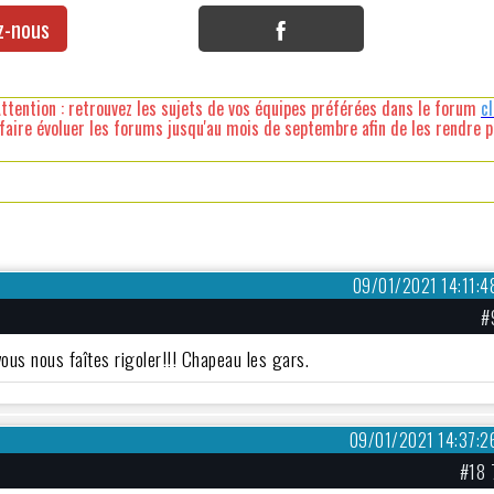
z-nous
ttention : retrouvez les sujets de vos équipes préférées dans le forum
c
faire évoluer les forums jusqu'au mois de septembre afin de les rendre pl
09/01/2021 14:11:4
#
ous nous faîtes rigoler!!! Chapeau les gars.
09/01/2021 14:37:2
#18 