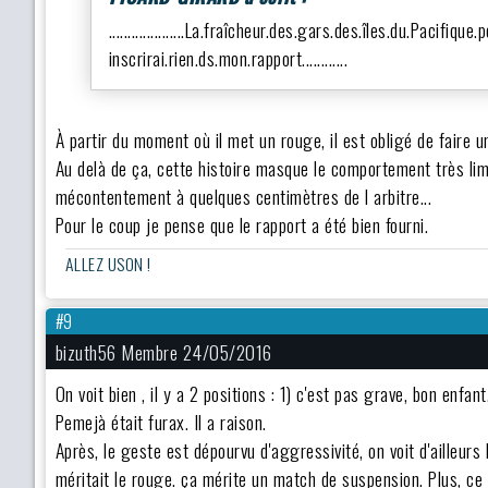
....................La.fraîcheur.des.gars.des.îles.du.Pacifique.po
inscrirai.rien.ds.mon.rapport............
À partir du moment où il met un rouge, il est obligé de faire 
Au delà de ça, cette histoire masque le comportement très lim
mécontentement à quelques centimètres de l arbitre...
Pour le coup je pense que le rapport a été bien fourni.
ALLEZ USON !
#9
bizuth56 Membre 24/05/2016
On voit bien , il y a 2 positions : 1) c'est pas grave, bon enfan
Pemejà était furax. Il a raison.
Après, le geste est dépourvu d'aggressivité, on voit d'ailleurs 
méritait le rouge. ça mérite un match de suspension. Plus, ce