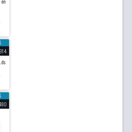
s en
6
914
n.ds
6
480