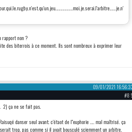
ur.qui.le.rugby.n'est.qu'un.jeu.................moi.je.serai.l'arbitre......je.n'
un rapport non ?
ite des biterrois à ce moment. Ils sont nombreux à exprimer leur
09/01/2021 16:56:3
#8 
t. 2) ça ne se fait pas.
Raisuqé danser seul avant; c'étaot de l"euphorie .... mal maîtrisé. ça
 serait trop, pas comme si il avait bousculé sciemment un arbitre.