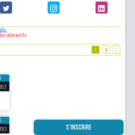
lubs
.
us interactifs.
1
2
8
952
6
S'inscrire
783