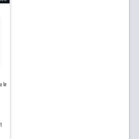
u le
t