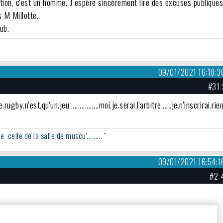
tation, c'est un homme. J espère sincèrement lire des excuses publique
 M Millotte.
ub.
09/01/2021 16:18:3
#31 
.rugby.n'est.qu'un.jeu.................moi.je.serai.l'arbitre......je.n'inscrirai.rie
elle de la salle de muscu'......... ''
09/01/2021 16:54:1
#2 