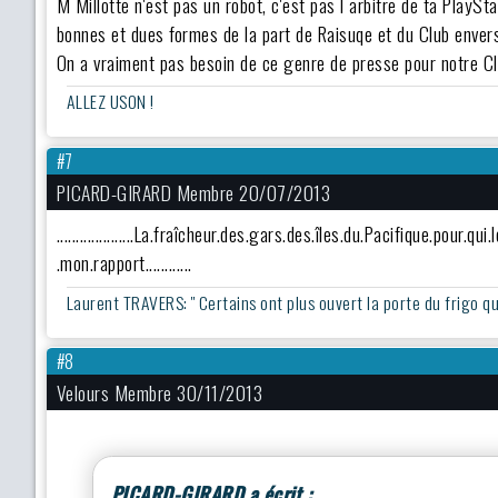
M Millotte n'est pas un robot, c'est pas l arbitre de ta PlayS
bonnes et dues formes de la part de Raisuqe et du Club envers
On a vraiment pas besoin de ce genre de presse pour notre Cl
ALLEZ USON !
#7
PICARD-GIRARD Membre 20/07/2013
....................La.fraîcheur.des.gars.des.îles.du.Pacifique.pour.qui.le
.mon.rapport............
Laurent TRAVERS: '' Certains ont plus ouvert la porte du frigo que c
#8
Velours Membre 30/11/2013
PICARD-GIRARD a écrit :