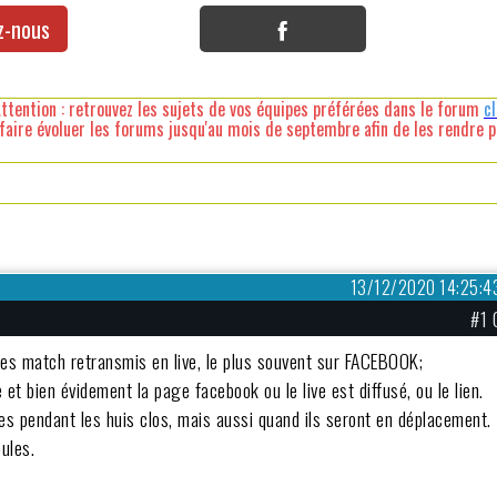
z-nous
ttention : retrouvez les sujets de vos équipes préférées dans le forum
c
faire évoluer les forums jusqu'au mois de septembre afin de les rendre pl
13/12/2020 14:25:4
#1 
des match retransmis en live, le plus souvent sur FACEBOOK;
e et bien évidement la page facebook ou le live est diffusé, ou le lien.
nes pendant les huis clos, mais aussi quand ils seront en déplacement.
ules.