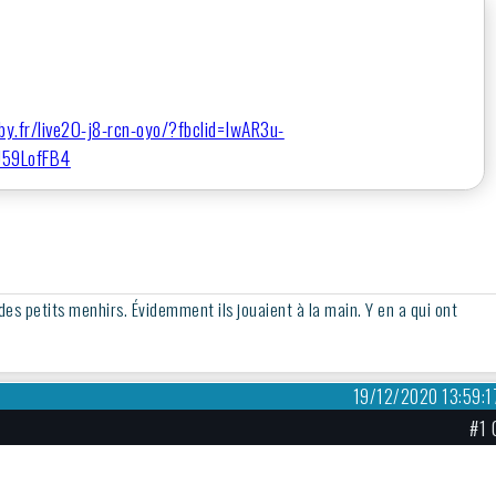
by.fr/live20-j8-rcn-oyo/?fbclid=IwAR3u-
U59LofFB4
 des petits menhirs. Évidemment ils jouaient à la main. Y en a qui ont
19/12/2020 13:59:1
#1 