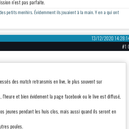
ssion n'est pas parfaite.
 des petits menhirs. Évidemment ils jouaient à la main. Y en a qui ont
13/12/2020 14:28:1
#1 
ressés des match retransmis en live, le plus souvent sur
, l'heure et bien évidement la page facebook ou le live est diffusé,
nos jeunes pendant les huis clos, mais aussi quand ils seront en
utres poules.