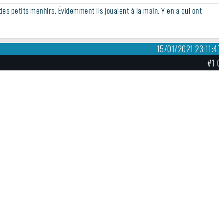
 des petits menhirs. Évidemment ils jouaient à la main. Y en a qui ont
15/01/2021 23:11:4
#1 