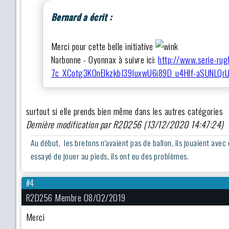
Bernard a écrit :
Merci pour cette belle initiative
Narbonne - Oyonnax à suivre ici:
http://www.serie-rug
7c_XCotg3K0nElkzkbI39IuxwU6i89D_u4Hlf-aSUNLQr
surtout si elle prends bien même dans les autres catégories
Dernière modification par R2D256 (13/12/2020 14:47:24)
Au début, les bretons n'avaient pas de ballon, ils jouaient avec
essayé de jouer au pieds, ils ont eu des problèmes.
#4
R2D256 Membre 08/02/2019
Merci