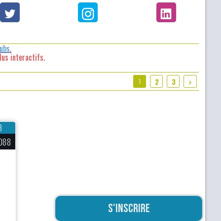
lubs
.
us interactifs.
1
2
3
3
088
S'inscrire