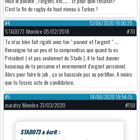
veux le pouvoir , l'argent, etc.....". Et pour quel résultat?
C'est la fin du rugby de haut niveau à Tarbes !
#4
13/06/2020 18:00:25
STADO73 Membre 05/02/2018
#70
Tu m'as bien fait rigolé avec ton " pouvoir et l'argent " ....
Renseigne toi un peu et tu comprendras que quand tu es
Président ( et pas seulement du Stado ), il te faut donner
beaucoup de ta personne et enormement d'argent personnel.
Alors pour faire le job , ça se bouscule pas au portillon. A moins
que tu fasses acte de candidature.
#5
14/06/2020 19:54:15
maratry Membre 31/03/2020
#159
STADO73 a écrit :