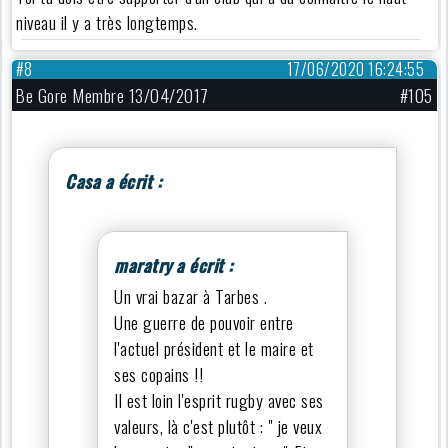
niveau il y a très longtemps.
#8
17/06/2020 16:24:55
Be Gore Membre 13/04/2017
#105
Casa a écrit :
maratry a écrit :
Un vrai bazar à Tarbes .
Une guerre de pouvoir entre
l'actuel président et le maire et
ses copains !!
Il est loin l'esprit rugby avec ses
valeurs, là c'est plutôt : " je veux