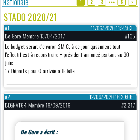
Nationale
1
2
3
6
●●●
STADO 2020/21
#1
11/06/2020 11:27:03
Be Gore Membre 13/04/2017
#105
Le budget serait d'environ 2M €, à ce jour quasiment tout
l'effectif est à reconstruire + président annoncé partant au 30
juin:
17 Départs pour 0 arrivée officielle
#2
12/06/2020 16:29:06
BEGNAT64 Membre 19/09/2016
#2 217
Be Gore a écrit :