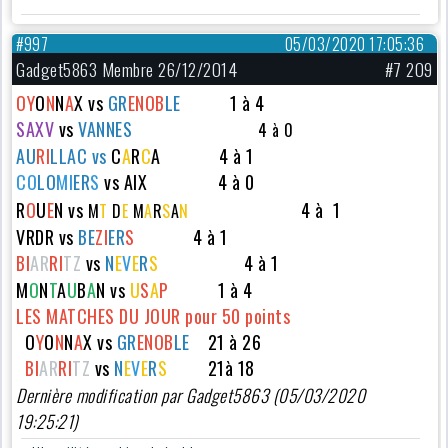
#997
05/03/2020 17:05:36
Gadget5863 Membre 26/12/2014
#7 209
OY
O
N
N
A
X vs
GR
ENOB
LE
1 à 4
SAXV
vs
VA
N
NES
4 à 0
AU
RI
LLAC vs
C
A
R
C
A
4 à 1
CO
LO
MI
ER
S
vs
AIX
4 à 0
R
O
U
E
N vs
4 à 1
M
T
D
E
M
A
R
S
A
N
VRDR vs
BE
ZI
ER
S
4 à 1
B
I
AR
RI
TZ
vs
N
E
V
E
R
S
4 à 1
M
O
N
T
A
U
B
A
N vs
U
S
A
P
1 à 4
LES MATCHES DU JOUR pour 50 points
O
Y
O
N
N
A
X vs
GR
ENOB
LE
21 à 26
B
I
AR
RI
TZ
vs
N
E
V
E
R
S
21à 18
Dernière modification par Gadget5863 (05/03/2020
19:25:21)