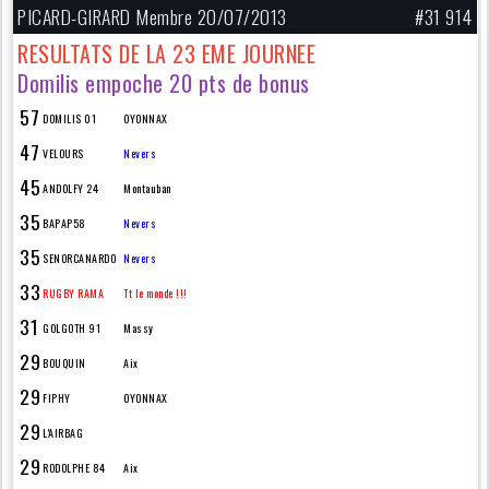
PICARD-GIRARD Membre 20/07/2013
#31 914
RESULTATS DE LA 23 EME JOURNEE
Domilis empoche 20 pts de bonus
57
DOMILIS 01
OYONNAX
47
VELOURS
Nevers
45
ANDOLFY 24
Montauban
35
BAPAP58
Nevers
35
SENORCANARDO
Nevers
33
RUGBY RAMA
Tt le monde !!!
31
GOLGOTH 91
Massy
29
BOUQUIN
Aix
29
FIPHY
OYONNAX
29
L'AIRBAG
29
RODOLPHE 84
Aix