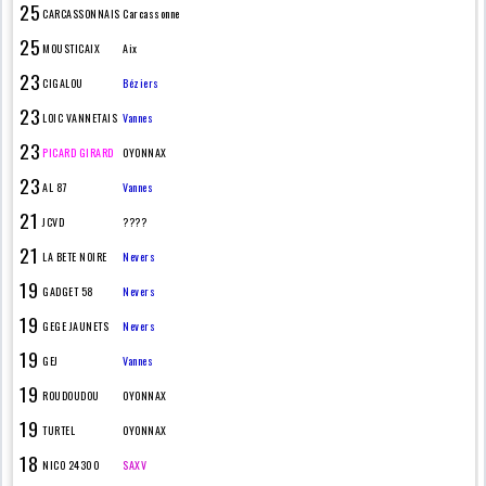
25
CARCASSONNAIS
Carcassonne
25
MOUSTICAIX
Aix
23
CIGALOU
Béziers
23
LOIC VANNETAIS
Vannes
23
PICARD GIRARD
OYONNAX
23
AL 87
Vannes
21
JCVD
????
21
LA BETE NOIRE
Nevers
19
GADGET 58
Nevers
19
GEGE JAUNETS
Nevers
19
GEJ
Vannes
19
ROUDOUDOU
OYONNAX
19
TURTEL
OYONNAX
18
NICO 24300
SAXV