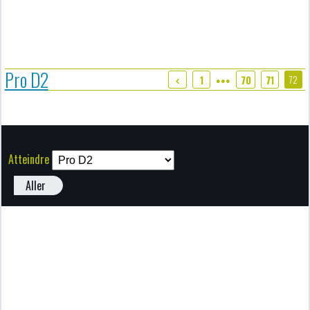
Pro D2
72
1
70
71
●●●
Atteindre
Aller