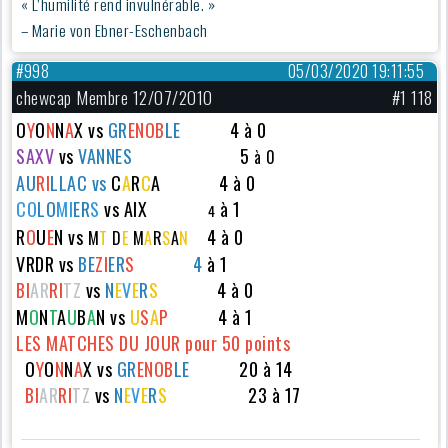
« L’humilité rend invulnérable. »
– Marie von Ebner-Eschenbach
#998
05/03/2020 19:11:55
chewcap Membre 12/07/2010
#1 118
O
Y
O
N
N
A
X vs
GR
ENOB
LE
4 à 0
SAXV
vs
VA
N
NES
5
à 0
AU
RI
LLAC vs
C
A
R
C
A
4 à 0
CO
LO
MI
ER
S
vs
AIX
à 1
4
R
O
U
E
N vs
4 à 0
M
T
D
E
M
A
R
S
A
N
VRDR vs
BE
ZI
ER
S
4
à 1
B
I
AR
RI
TZ
vs
N
E
V
E
R
S
4 à 0
M
O
N
T
A
U
B
A
N vs
U
S
A
P
4 à 1
LES MATCHES DU JOUR pour 50 points
O
Y
O
N
N
A
X vs
GR
ENOB
LE
20 à 14
B
I
AR
RI
TZ
vs
N
E
V
E
R
S
23 à 17