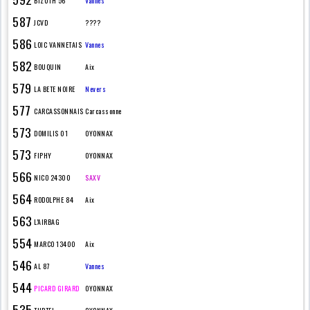
BIZUTH 56
Vannes
587
JCVD
????
586
LOIC VANNETAIS
Vannes
582
BOUQUIN
Aix
579
LA BETE NOIRE
Nevers
577
CARCASSONNAIS
Carcassonne
573
DOMILIS 01
OYONNAX
573
FIPHY
OYONNAX
566
NICO 24300
SAXV
564
RODOLPHE 84
Aix
563
L'AIRBAG
554
MARCO 13400
Aix
546
AL 87
Vannes
544
PICARD GIRARD
OYONNAX
535