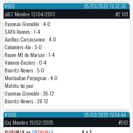
#999
05/03/2020 19:32:36
al87 Membre 12/04/2013
#2 101
Oyonnax-Grenoble : 4-0
SAXV-Vannes : 1-4
Aurillac-Carcassonne : 4-0
Colomiers-Aix : 5-0
Rouen-Mt de Marsan : 1-4
Valence-Beziers : 0-4
Biarritz-Nevers : 5-0
Montauban-Perpignan : 4-0
Matchs du jour
Oyonnax-Grenoble : 26-12
Biarritz-Nevers : 26-12
#1000
05/03/2020 19:54:44
Gej Membre 19/02/2005
#582
O
Y
O
N
N
A
X vs
GR
ENOB
LE
4 à 1