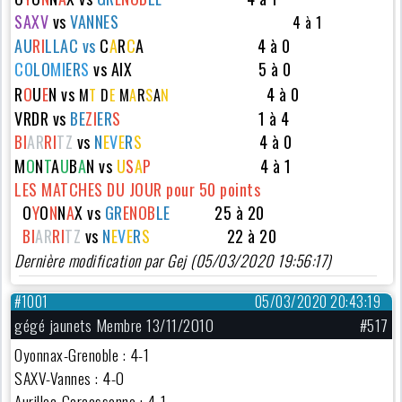
SAXV
vs
VA
N
NES
4 à 1
AU
RI
LLAC vs
C
A
R
C
A
4 à 0
CO
LO
MI
ER
S
vs
AIX
5 à 0
R
O
U
E
N vs
4 à 0
M
T
D
E
M
A
R
S
A
N
VRDR vs
BE
ZI
ER
S
1 à 4
B
I
AR
RI
TZ
vs
N
E
V
E
R
S
4 à 0
M
O
N
T
A
U
B
A
N vs
U
S
A
P
4 à 1
LES MATCHES DU JOUR pour 50 points
O
Y
O
N
N
A
X vs
GR
ENOB
LE
25 à 20
B
I
AR
RI
TZ
vs
N
E
V
E
R
S
22 à 20
Dernière modification par Gej (05/03/2020 19:56:17)
#1001
05/03/2020 20:43:19
gégé jaunets Membre 13/11/2010
#517
Oyonnax-Grenoble : 4-1
SAXV-Vannes : 4-0
Aurillac-Carcassonne : 4-1