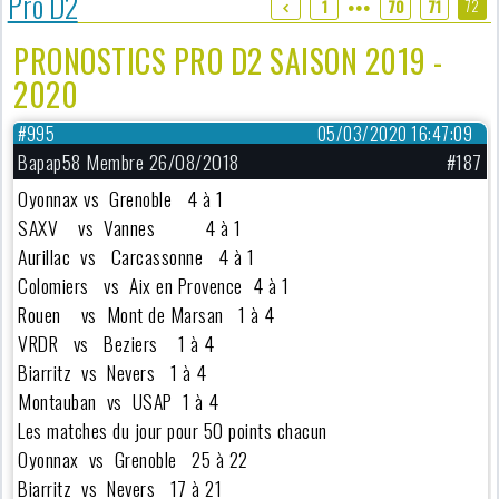
Pro D2
72
1
70
71
●●●
PRONOSTICS PRO D2 SAISON 2019 -
2020
#995
05/03/2020 16:47:09
Bapap58 Membre 26/08/2018
#187
Oyonnax vs Grenoble 4 à 1
SAXV vs Vannes 4 à 1
Aurillac vs Carcassonne 4 à 1
Colomiers vs Aix en Provence 4 à 1
Rouen vs Mont de Marsan 1 à 4
VRDR vs Beziers 1 à 4
Biarritz vs Nevers 1 à 4
Montauban vs USAP 1 à 4
Les matches du jour pour 50 points chacun
Oyonnax vs Grenoble 25 à 22
Biarritz vs Nevers 17 à 21