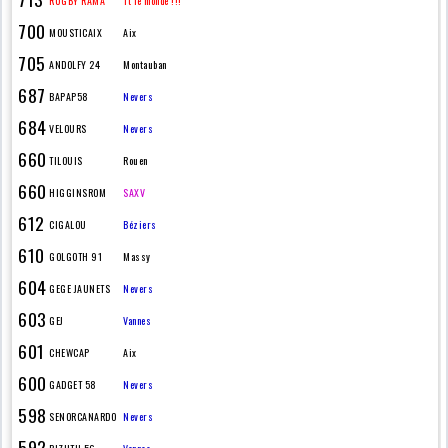
RUGBY RAMA
Tt le monde !!!
700
MOUSTICAIX
Aix
705
ANDOLFY 24
Montauban
687
BAPAP58
Nevers
684
VELOURS
Nevers
660
TILOUIS
Rouen
660
HIGGINSROM
SAXV
612
CIGALOU
Béziers
610
GOLGOTH 91
Massy
604
GEGE JAUNETS
Nevers
603
GEJ
Vannes
601
CHEWCAP
Aix
600
GADGET 58
Nevers
598
SENORCANARDO
Nevers
592