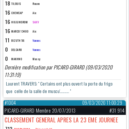
18
TILOUIS
Rouen
16
CHEWCAP
Aix
16
HIGGINSROM
SAXV
16
MARCO 13400
Aix
11
BIZUTH 56
Vannes
0
DELCARO
Vannes
0
MAKHNO
Massy
Dernière modification par PICARD-GIRARD (09/03/2020
11:31:19)
Laurent TRAVERS: '' Certains ont plus ouvert la porte du frigo
que celle de la salle de muscu'......... ''
#1004
09/03/2020 11:00:29
PICARD-GIRARD Membre 20/07/2013
#31 914
CLASSEMENT GENERAL APRES LA 23 EME JOURNEE
713