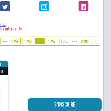
lubs
.
us interactifs.
1 756
1 754
1 755
1 757
1 758
2 085
●●●
●●●
8
613
S'inscrire