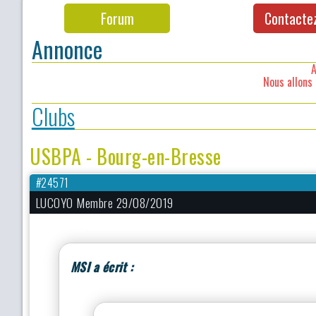
Forum
Contacte
Annonce
A
Nous allons 
Clubs
USBPA - Bourg-en-Bresse
#24571
LUCOYO Membre 29/08/2019
MSI a écrit :