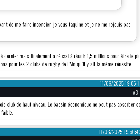
ant de me faire incendier, je vous taquine et je ne me réjouis pas
été dernier mais finalement a réussi à réunir 1,5 millions pour être le pl
rons pour les 2 clubs de rugby de l’Ain qu´il y ait la même réussite
11/06/2025 19:05:1
#3 
 trois club de haut niveau. Le bassin économique ne peut pas absorber c
 faible.
11/06/2025 19:50:4