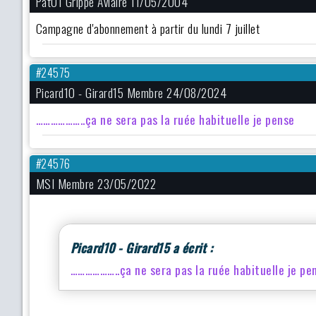
Pat01 Grippe Aviaire 11/05/2004
Campagne d'abonnement à partir du lundi 7 juillet
#24575
Picard10 - Girard15 Membre 24/08/2024
………………..ça ne sera pas la ruée habituelle je pense
#24576
MSI Membre 23/05/2022
Picard10 - Girard15 a écrit :
………………..ça ne sera pas la ruée habituelle je pe