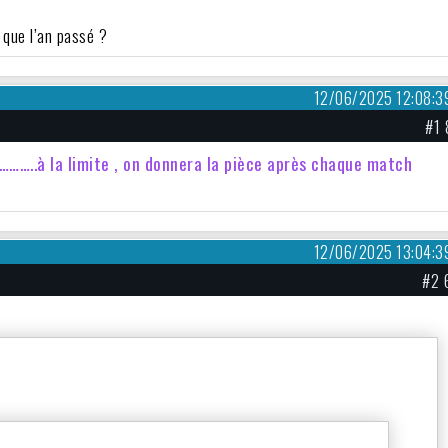
 que l’an passé ?
12/06/2025 12:08:3
#1 
………..à la limite , on donnera la pièce après chaque match
12/06/2025 13:04:3
#2 