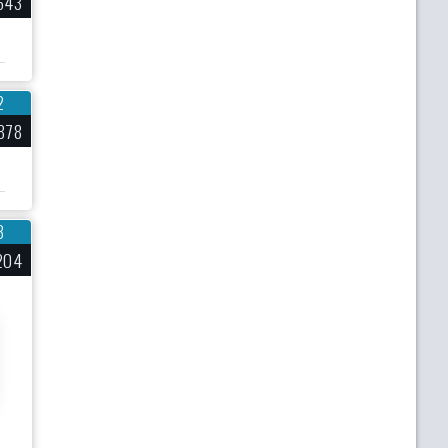
643
2
878
3
204