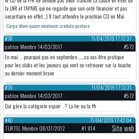
la LNR et l'APARE qui ne regarde que son coté financier et pas
securitaire en effet...) Il faut attendre le prochian CD en Mai.
Carpe diem quam minimum credula postero
#38
11/04/2019 17:12:37
patrice Membre 14/03/2017
#572
En mai. .. pourquoi pas en septembre .....ca vas être pratique
pour les clubs et les joueurs qui vont ce retrouver sur la touche
au dernier moment bravo
#39
11/04/2019 17:13:31
patrice Membre 14/03/2017
#572
Qui gère la catégorie espoir . ? La lnr ou la ffr
#40
11/04/2019 17:42:04
Site web
TURTEL Membre 08/07/2012
#1 814