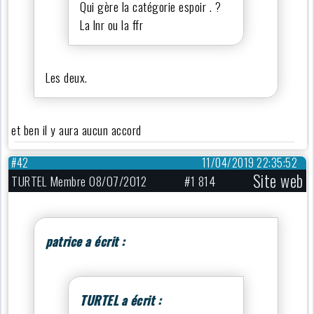
Qui gère la catégorie espoir . ?
La lnr ou la ffr
Les deux.
et ben il y aura aucun accord
#42
11/04/2019 22:35:52
Site web
TURTEL Membre 08/07/2012
#1 814
patrice a écrit :
TURTEL a écrit :