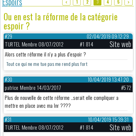
Espoirs
3
1
2
4
5
Ou en est la réforme de la catégorie
espoir ?
#29
02/04/2019 09:12:29
Site web
TURTEL Membre 08/07/2012
#1 814
Alors cette réforme il n'y a plus d'espoir ?
Tout ce qui ne me tue pas me rend plus fort
#30
10/04/2019 13:47:20
patrice Membre 14/03/2017
#572
Plus de nouvelle de cette réforme ..serait elle compliquer a
mettre en place avec ma lnr ????
#31
10/04/2019 15:39:31
Site web
TURTEL Membre 08/07/2012
#1 814