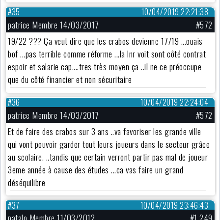
#35
10/04/2019 22:21:38
patrice Membre 14/03/2017
#572
19/22 ??? Ça veut dire que les crabos devienne 17/19 ...ouais
bof ...pas terrible comme réforme ...la lnr voit sont côté contrat
espoir et salarie cap....tres très moyen ça ..il ne ce préoccupe
que du côté financier et non sécuritaire
#36
10/04/2019 22:24:04
patrice Membre 14/03/2017
#572
Et de faire des crabos sur 3 ans ..va favoriser les grande ville
qui vont pouvoir garder tout leurs joueurs dans le secteur grâce
au scolaire. ..tandis que certain verront partir pas mal de joueur
3eme année à cause des études ...ca vas faire un grand
déséquilibre
#37
10/04/2019 23:46:43
patalo Membre 11/03/2012
#1 249