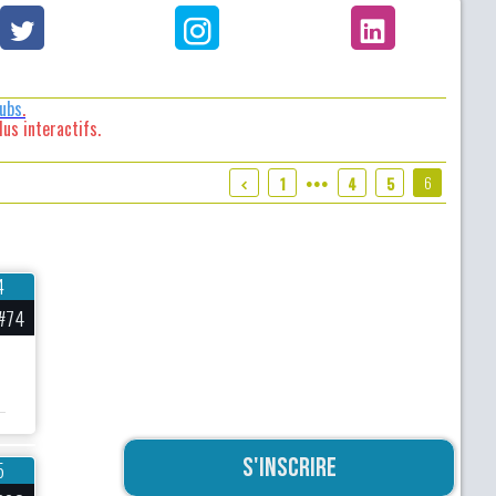
lubs
.
us interactifs.
6
1
4
5
●●●
4
#74
S'inscrire
5