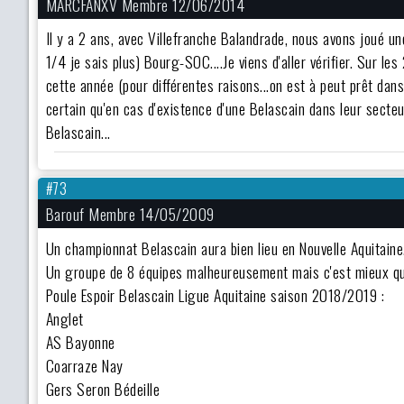
MARCFANXV Membre 12/06/2014
Il y a 2 ans, avec Villefranche Balandrade, nous avons joué un
1/4 je sais plus) Bourg-SOC....Je viens d'aller vérifier. Sur l
cette année (pour différentes raisons...on est à peut prêt dans
certain qu'en cas d'existence d'une Belascain dans leur secte
Belascain...
#73
Barouf Membre 14/05/2009
Un championnat Belascain aura bien lieu en Nouvelle Aquitaine
Un groupe de 8 équipes malheureusement mais c'est mieux q
Poule Espoir Belascain Ligue Aquitaine saison 2018/2019 :
Anglet
AS Bayonne
Coarraze Nay
Gers Seron Bédeille