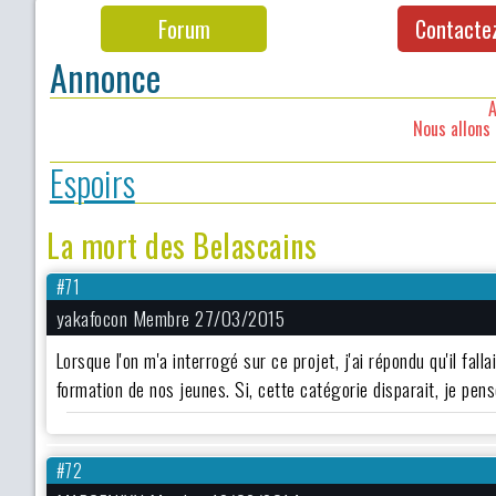
Forum
Contacte
Annonce
A
Nous allons 
Espoirs
La mort des Belascains
#71
yakafocon Membre 27/03/2015
Lorsque l'on m'a interrogé sur ce projet, j'ai répondu qu'il fal
formation de nos jeunes. Si, cette catégorie disparait, je pen
#72