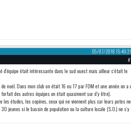
05/07/2018 15:40:2
#
é d'équipe était intéressante dans le sud ouest mais ailleur c'était le
es de noël. Dans mon club on était 16 ou 17 par FDM et une année on a 
 forfait des autres équipes on était quasiment sur d'y être).
les études, les copines, ceux qui ne viennent plus car leurs potes ne
 30 jeunes si le bassin de population ou la culture locale (S.O.) ne s'y