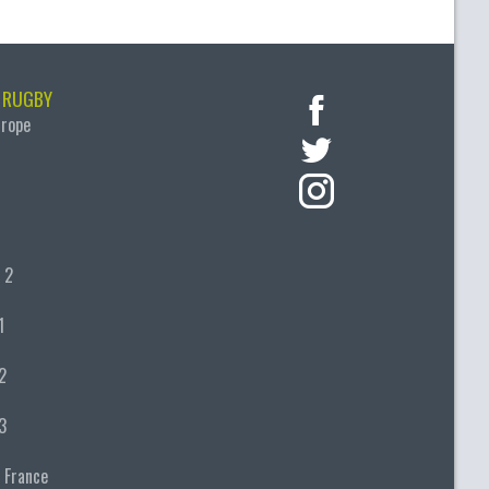
 RUGBY
urope
 2
1
2
3
 France