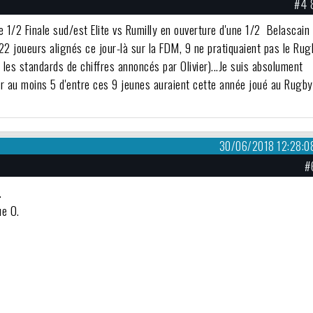
#4 
e 1/2 Finale sud/est Elite vs Rumilly en ouverture d'une 1/2 Belascain
es 22 joueurs alignés ce jour-là sur la FDM, 9 ne pratiquaient pas le Ru
 les standards de chiffres annoncés par Olivier)...Je suis absolument
ur au moins 5 d'entre ces 9 jeunes auraient cette année joué au Rugby
30/06/2018 12:28:0
#
.
ue 0.