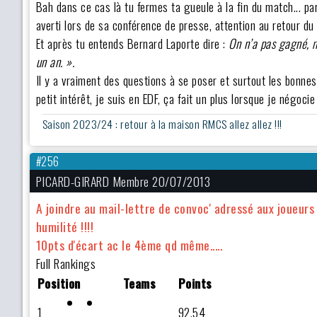
Bah dans ce cas là tu fermes ta gueule à la fin du match... parc
averti lors de sa conférence de presse, attention au retour du b
Et après tu entends Bernard Laporte dire :
On n’a pas gagné, m
un an. ».
Il y a vraiment des questions à se poser et surtout les bonnes.
petit intérêt, je suis en EDF, ça fait un plus lorsque je négoc
Saison 2023/24 : retour à la maison RMCS allez allez !!!
#256
PICARD-GIRARD Membre 20/07/2013
A joindre au mail-lettre de convoc' adressé aux joueurs en
humilité !!!!
10pts d'écart ac le 4ème qd même.....
Full Rankings
Position
Teams
Points
1
92.54