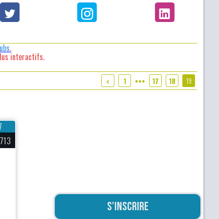
lubs
.
us interactifs.
19
1
17
18
●●●
7
713
S'inscrire