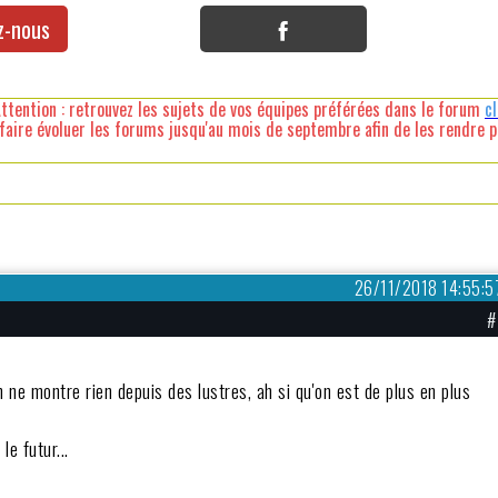
z-nous
ttention : retrouvez les sujets de vos équipes préférées dans le forum
c
faire évoluer les forums jusqu'au mois de septembre afin de les rendre pl
26/11/2018 14:55:5
#
ne montre rien depuis des lustres, ah si qu'on est de plus en plus
le futur...