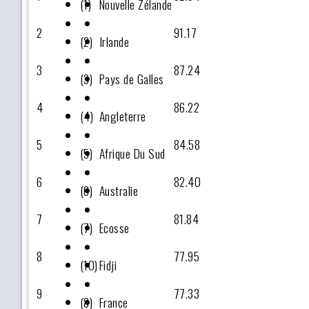
(1)
Nouvelle Zélande
2
91.17
(2)
Irlande
3
87.24
(3)
Pays de Galles
4
86.22
(4)
Angleterre
5
84.58
(5)
Afrique Du Sud
6
82.40
(6)
Australie
7
81.84
(7)
Ecosse
8
77.95
(10)
Fidji
9
77.33
(8)
France