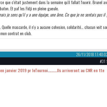
e que c'était justement dans la semaine qu'il fallait l'ouvrir. Brunel av
aton. Et paf les Fidji en pleine gueule.
ais je sens qu’il y a une équipe, une âme. Ce que je ne sentais pas il 
 Quelle mascarde, il n'y a aucune cohesion, solidarité... chacun voit so
ie mon contrat en club.
26/11/2018 17:40:0
#31 
 janvier 2019 pr leTournoi...........Ils arriveront au CNR en tte