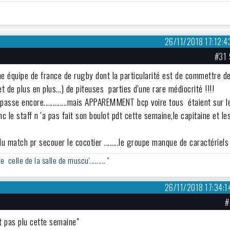
26/11/2018 17:12:4
#31 
ne équipe de france de rugby dont la particularité est de commettre d
(et de plus en plus...) de piteuses parties d'une rare médiocrité !!!!
...passe encore.............mais APPAREMMENT bcp voire tous étaient sur l
onc le staff n 'a pas fait son boulot pdt cette semaine,le capitaine et le
 match pr secouer le cocotier ........le groupe manque de caractériels .
elle de la salle de muscu'......... ''
26/11/2018 17:34:1
#
ont pas plu cette semaine"