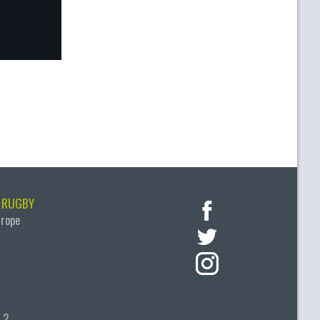
 RUGBY
urope
 2