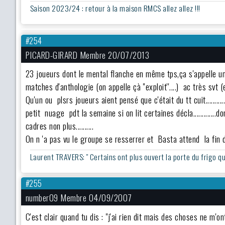
Saison 2023/24 : retour à la maison RMCS allez allez !!!
#254
PICARD-GIRARD Membre 20/07/2013
23 joueurs dont le mental flanche en même tps,ça s'appelle u
matches d'anthologie (on appelle çà ''exploit''....) ac très svt 
Qu'un ou plsrs joueurs aient pensé que c'était du tt cuit........
petit nuage pdt la semaine si on lit certaines décla.............d
cadres non plus..........
On n 'a pas vu le groupe se resserrer et Basta attend la fin du
Laurent TRAVERS: '' Certains ont plus ouvert la porte du frigo que c
#255
number09 Membre 04/09/2007
C'est clair quand tu dis : "j'ai rien dit mais des choses ne m'