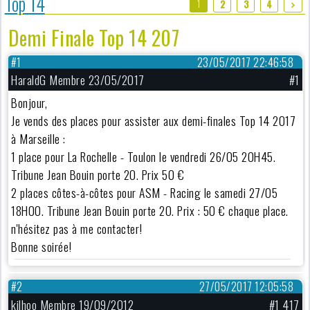
Top 14
1
2
3
4
Demi Finale Top 14 207
#1
23/05/2017 22:46:58
HaraldG Membre 23/05/2017
#1
Bonjour,
Je vends des places pour assister aux demi-finales Top 14 2017
à Marseille :
1 place pour La Rochelle - Toulon le vendredi 26/05 20H45.
Tribune Jean Bouin porte 20. Prix 50 €
2 places côtes-à-côtes pour ASM - Racing le samedi 27/05
18H00. Tribune Jean Bouin porte 20. Prix : 50 € chaque place.
n'hésitez pas à me contacter!
Bonne soirée!
#2
27/05/2017 12:05:58
kilhoo Membre 19/09/2012
#1 417