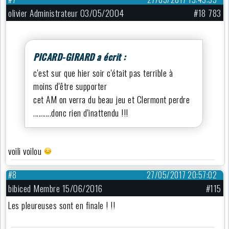
olivier Administrateur 03/05/2004
#18 783
PICARD-GIRARD a écrit :
c'est sur que hier soir c'était pas terrible à
moins d'être supporter
cet AM on verra du beau jeu et Clermont perdre
..........donc rien d'inattendu !!!
voili voilou
#8
27/05/2017 20:57:02
bibiced Membre 15/06/2016
#115
Les pleureuses sont en finale ! !!