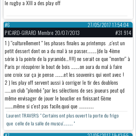
le rugby a XIII a des play off
#6
27/05/2017 17:54:04
PICARD-GIRARD Membre 20/07/2013
#31 914
1 ) ''culturellement '' les phases finales au printemps ,c'est un
petit dessert dont on a du mal à se passer.........(de la 4ème
série à la pointe de la pyramide...!!!!) ne serait ce que ''monter'' à
Paris pr récupérer le bout de bois ........on aura du mal à faire
une croix sur ça je pense ........et les souvenirs qui vont avec !
2 ) les play off servent aussi à corriger le tir des doublons
......un club ''plombé ''par les sélections de ses joueurs peut qd
même envisager de jouer le bouclier en finissant 6ème
........même si c'est pas facile.quoi que ..............
Laurent TRAVERS: '' Certains ont plus ouvert la porte du frigo
que celle de la salle de muscu'......... ''
#7
27/05/2017 19:43:55