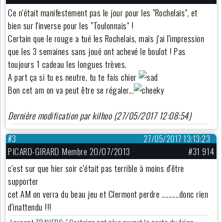
Ce n'était manifestement pas le jour pour les "Rochelais", et
bien sur l'inverse pour les "Toulonnais" !
Certain que le rouge a tué les Rochelais, mais j'ai l'impression
que les 3 semaines sans joué ont achevé le boulot ! Pas
toujours 1 cadeau les longues trèves.
A part ça si tu es neutre, tu te fais chier
Bon cet am on va peut être se régaler...
Dernière modification par kilhoo (27/05/2017 12:08:54)
#3
27/05/2017 13:13:23
PICARD-GIRARD Membre 20/07/2013
#31 914
c'est sur que hier soir c'était pas terrible à moins d'être
supporter
cet AM on verra du beau jeu et Clermont perdre ..........donc rien
d'inattendu !!!
Laurent TRAVERS: '' Certains ont plus ouvert la porte du frigo