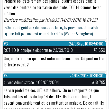
Prendre obligatoirement des jeunes joueurs espoirs dans le
vivier des centres de formation des clubs TOP14 comme Joker
médical.
Dernière modification par jajade33 (14/07/2016 16:01:23)
«On prend goût aux douleurs que le rugby provoque. Un match
qui ne fait pas mal est un match raté.» (Walter Spanghero)
#3
24/08/2016 08:56:00
RCT-10 le boudjellalolaportiste 23/09/2013
#5 650
Oui, on dirait bien que c'est enfin une bonne idée. Où peut on lire
le texte excat ?
#4
24/08/2016 10:30:30
olivier Administrateur 03/05/2004
#18 785
Le vrai problème des JIFF est ailleurs. On m'a rapporté ce que
faisaient les clubs du top 14 des JIFF. Ils les recrutent, les
payent convenablement et les mettent en maladie. De ce fait, ils