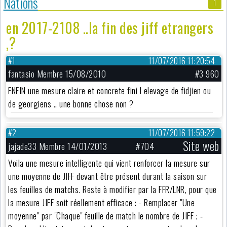
Nations
1
en 2017-2108 ..la fin des jiff etrangers
,?
#1
11/07/2016 11:20:54
fantasio Membre 15/08/2010
#3 960
ENFIN une mesure claire et concrete fini l elevage de fidjien ou
de georgiens .. une bonne chose non ?
#2
11/07/2016 11:59:22
Site web
jajade33 Membre 14/01/2013
#704
Voila une mesure intelligente qui vient renforcer la mesure sur
une moyenne de JIFF devant être présent durant la saison sur
les feuilles de matchs. Reste à modifier par la FFR/LNR, pour que
la mesure JIFF soit réellement efficace : - Remplacer "Une
moyenne" par "Chaque" feuille de match le nombre de JIFF ; -