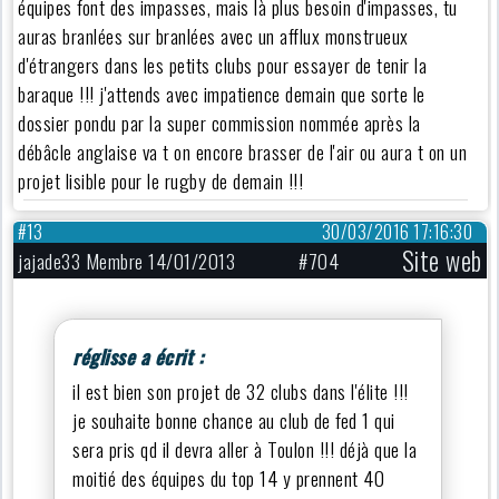
équipes font des impasses, mais là plus besoin d'impasses, tu
auras branlées sur branlées avec un afflux monstrueux
d'étrangers dans les petits clubs pour essayer de tenir la
baraque !!! j'attends avec impatience demain que sorte le
dossier pondu par la super commission nommée après la
débâcle anglaise va t on encore brasser de l'air ou aura t on un
projet lisible pour le rugby de demain !!!
#13
30/03/2016 17:16:30
Site web
jajade33 Membre 14/01/2013
#704
réglisse a écrit :
il est bien son projet de 32 clubs dans l'élite !!!
je souhaite bonne chance au club de fed 1 qui
sera pris qd il devra aller à Toulon !!! déjà que la
moitié des équipes du top 14 y prennent 40