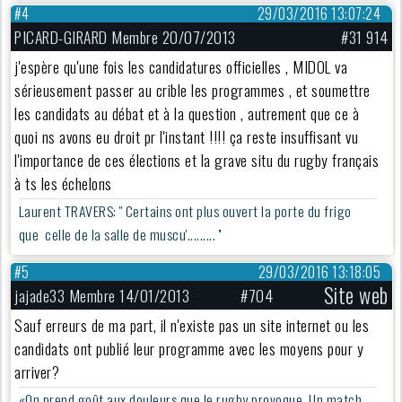
#4
29/03/2016 13:07:24
PICARD-GIRARD Membre 20/07/2013
#31 914
j'espère qu'une fois les candidatures officielles , MIDOL va
sérieusement passer au crible les programmes , et soumettre
les candidats au débat et à la question , autrement que ce à
quoi ns avons eu droit pr l'instant !!!! ça reste insuffisant vu
l'importance de ces élections et la grave situ du rugby français
à ts les échelons
Laurent TRAVERS: '' Certains ont plus ouvert la porte du frigo
que celle de la salle de muscu'......... ''
#5
29/03/2016 13:18:05
Site web
jajade33 Membre 14/01/2013
#704
Sauf erreurs de ma part, il n'existe pas un site internet ou les
candidats ont publié leur programme avec les moyens pour y
arriver?
«On prend goût aux douleurs que le rugby provoque. Un match