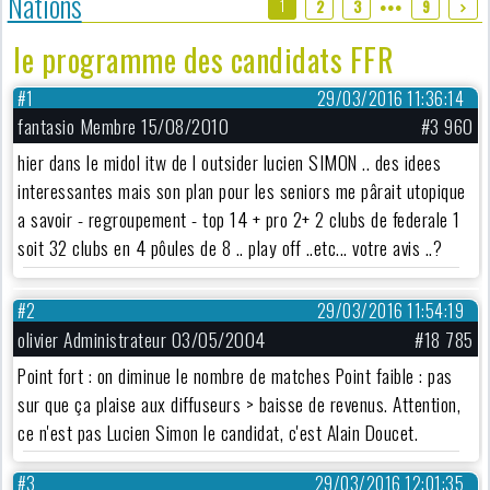
Nations
1
2
3
9
●●●
le programme des candidats FFR
#1
29/03/2016 11:36:14
fantasio Membre 15/08/2010
#3 960
hier dans le midol itw de l outsider lucien SIMON .. des idees
interessantes mais son plan pour les seniors me pârait utopique
a savoir - regroupement - top 14 + pro 2+ 2 clubs de federale 1
soit 32 clubs en 4 pôules de 8 .. play off ..etc... votre avis ..?
#2
29/03/2016 11:54:19
olivier Administrateur 03/05/2004
#18 785
Point fort : on diminue le nombre de matches Point faible : pas
sur que ça plaise aux diffuseurs > baisse de revenus. Attention,
ce n'est pas Lucien Simon le candidat, c'est Alain Doucet.
#3
29/03/2016 12:01:35