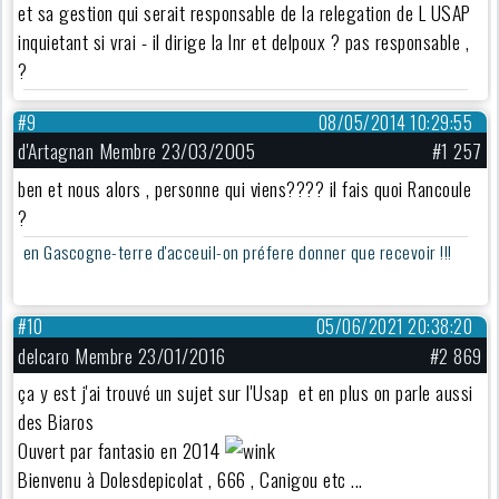
et sa gestion qui serait responsable de la relegation de L USAP
inquietant si vrai - il dirige la lnr et delpoux ? pas responsable ,
?
#9
08/05/2014 10:29:55
d'Artagnan Membre 23/03/2005
#1 257
ben et nous alors , personne qui viens???? il fais quoi Rancoule
?
en Gascogne-terre d'acceuil-on préfere donner que recevoir !!!
#10
05/06/2021 20:38:20
delcaro Membre 23/01/2016
#2 869
ça y est j'ai trouvé un sujet sur l'Usap et en plus on parle aussi
des Biaros
Ouvert par fantasio en 2014
Bienvenu à Dolesdepicolat , 666 , Canigou etc ...