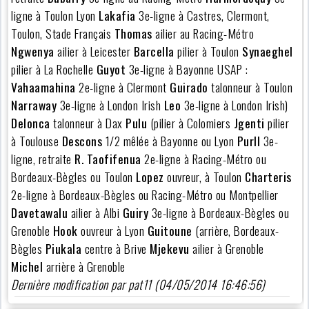
ligne à Toulon Lyon
Lakafia
3e-ligne à Castres, Clermont,
Toulon, Stade Français
Thomas
ailier au Racing-Métro
Ngwenya
ailier à Leicester
Barcella
pilier à Toulon
Synaeghel
pilier à La Rochelle
Guyot
3e-ligne à Bayonne USAP :
Vahaamahina
2e-ligne à Clermont
Guirado
talonneur à Toulon
Narraway
3e-ligne à London Irish
Leo
3e-ligne à London Irish)
Delonca
talonneur à Dax
Pulu
(pilier à Colomiers
Jgenti
pilier
à Toulouse
Descons
1/2 mêlée à Bayonne ou Lyon
Purll
3e-
ligne, retraite
R. Taofifenua
2e-ligne à Racing-Métro ou
Bordeaux-Bègles ou Toulon
Lopez
ouvreur, à Toulon
Charteris
2e-ligne à Bordeaux-Bègles ou Racing-Métro ou Montpellier
Davetawalu
ailier à Albi
Guiry
3e-ligne à Bordeaux-Bègles ou
Grenoble
Hook
ouvreur à Lyon
Guitoune
(arrière, Bordeaux-
Bègles
Piukala
centre à Brive
Mjekevu
ailier à Grenoble
Michel
arrière à Grenoble
Dernière modification par pat11 (04/05/2014 16:46:56)