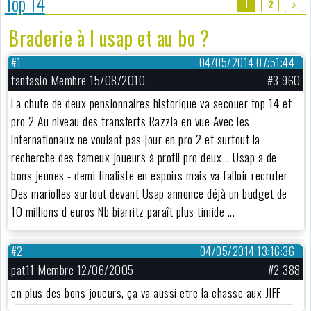
Top 14
1
2
Braderie à l usap et au bo ?
#1
04/05/2014 07:51:44
fantasio Membre 15/08/2010
#3 960
La chute de deux pensionnaires historique va secouer top 14 et
pro 2 Au niveau des transferts Razzia en vue Avec les
internationaux ne voulant pas jour en pro 2 et surtout la
recherche des fameux joueurs à profil pro deux .. Usap a de
bons jeunes - demi finaliste en espoirs mais va falloir recruter
Des mariolles surtout devant Usap annonce déjà un budget de
10 millions d euros Nb biarritz paraît plus timide ...
#2
04/05/2014 13:16:36
pat11 Membre 12/06/2005
#2 388
en plus des bons joueurs, ça va aussi etre la chasse aux JIFF