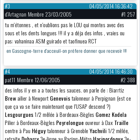
#3
04/05/2014 16:36:42
d'Artagnan Membre 23/03/2005
#1 257
tu m'étonnes , et n'oublions pas le LOU qui montes avec des
sous et les dents longues !!! il y a déja des infos , vraies ou
pas: vahaninaa ASM guirado et taofinuea RCT
en Gascogne-terre d'acceuil-on préfere donner que recevoir !!!
#4
04/05/2014 16:46:30
pat11 Membre 12/06/2005
#2 388
des infos il y en a a toutes les sauces. on parle de : Biarrtiz
Brew
ailier à Newport
Genevois
talonneur à Perpignan (est ce
que ça va se faire maintenant que l'USAP descend ?)
Lesgourgues
1/2 mêlée à Bordeaux-Bègles
Gomez Kodela
Pilier à Bordeaux-Bègles
Peyrelongue
ouvreur à Dax
Traille
centre à Pau
Héguy
talonneur à Grenoble
Yachvili
1/2 mêlée,
retraite
Dubarry
3e-ligne au Racing-Métro
Harinordoquy
3e-