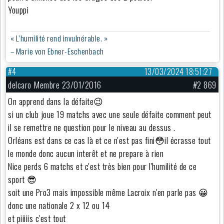
Youppi
« L’humilité rend invulnérable. »
– Marie von Ebner-Eschenbach
#4
13/03/2024 18:51:27
delcaro Membre 23/01/2016
#2 869
On apprend dans la défaite😉
si un club joue 19 matchs avec une seule défaite comment peut
il se remettre ne question pour le niveau au dessus .
Orléans est dans ce cas là et ce n'est pas fini😳il écrasse tout
le monde donc aucun interêt et ne prepare à rien
Nice perds 6 matchs et c'est très bien pour l'humilité de ce
sport 😎
soit une Pro3 mais impossible même Lacroix n'en parle pas 😀
donc une nationale 2 x 12 ou 14
et piiiiis c'est tout