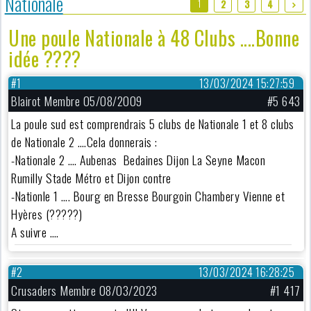
Nationale
1
2
3
4
Une poule Nationale à 48 Clubs ....Bonne
idée ????
#1
13/03/2024 15:27:59
Blairot Membre 05/08/2009
#5 643
La poule sud est comprendrais 5 clubs de Nationale 1 et 8 clubs
de Nationale 2 ….Cela donnerais :
-Nationale 2 …. Aubenas Bedaines Dijon La Seyne Macon
Rumilly Stade Métro et Dijon contre
-Nationle 1 …. Bourg en Bresse Bourgoin Chambery Vienne et
Hyères (?????)
A suivre ….
#2
13/03/2024 16:28:25
Crusaders Membre 08/03/2023
#1 417