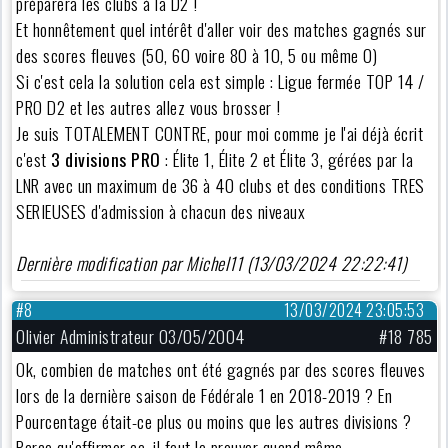
préparera les clubs à la D2 !
Et honnêtement quel intérêt d'aller voir des matches gagnés sur
des scores fleuves (50, 60 voire 80 à 10, 5 ou même 0)
Si c'est cela la solution cela est simple : Ligue fermée TOP 14 /
PRO D2 et les autres allez vous brosser !
Je suis TOTALEMENT CONTRE, pour moi comme je l'ai déjà écrit
c'est
3 divisions PRO
: Élite 1, Élite 2 et Élite 3, gérées par la
LNR avec un maximum de 36 à 40 clubs et des conditions TRES
SERIEUSES d'admission à chacun des niveaux
Dernière modification par Michel11 (13/03/2024 22:22:41)
#8
13/03/2024 23:05:53
Olivier Administrateur 03/05/2004
#18 785
Ok, combien de matches ont été gagnés par des scores fleuves
lors de la dernière saison de Fédérale 1 en 2018-2019 ? En
Pourcentage était-ce plus ou moins que les autres divisions ?
Parce qu'affirmer ça, il faut le prouver quand même.