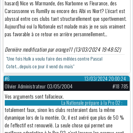
hasard) Nice vs Marmande, des Narbonne vs Fleurance, des
Carcassonne vs Rumilly ou encore des Albi vs Niort? L'écart est
abyssal entre ces clubs tant structurellement que sportivement.
Aujourd'hui oui la Nationale est malade mais je ne suis vraiment
pas favorable à ce retour en arrière personnellement…
Dernière modification par orange11 (13/03/2024 19:48:52)
"Une fois Hulk a voulu faire des mêlées contre Pascal
Cotet...depuis ce jour il vend du maïs"
#6
13/03/2024 20:00:24
Olivier Administrateur 03/05/2004
#18 785
Vos arguments sont fallacieux.
La Nationale prépare à la Pro D2 :
totalement faux, sinon les clubs resteraient dans la même
dynamique lors de la montée. Or, il est avéré que plus de 50 %
de l'effectif est renouvelé. La seule chose qui permet une
meilleure adaptation à la Pro D2, c'est lorsque les promus sont