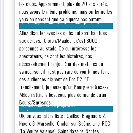
les clubs. Apparemment, plus de 20 ans après,
nous avons le même problème, mais on ferme les
yeux en pensant que ça piquera pas autant.
C'est complètement inintéressant pour les
spectateurs…
Allez discuter avec les clubs qui sont habitués
aux derbys. Oloron/Mauléon, c'est 8000
personnes au stade. Ce qui intéresse les
spectateurs, ce sont les histoires, pas
nécessairement l'enjeu. Sur des matches du
samedi soir, il n'est pas rare de voir Nîmes faire
des audiences dignent de Pro D2. ET
franchement, je pense qu'un Bourg-en-Bresse/
Mâcon attirera beaucoup plus de monde qu'un
Bourg/Suresnes.
Les mécènes et les projets de
professionnalisation
Ok, on vous fait la liste : Gaillac, Blagnac x 2,
Nice x 3, Marseille, Chalon sur Saône, Lille, ROC
(La Voulte-Valence), Saint Nazaire, Nantes,