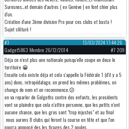
Suresnes…et demain d'autres ( ex Genève ) en font chier plus
d'un.
Création d'une 3ème division Pro pour ces clubs et basta !
Sujet clôturé !
#3
13/03/2024 17:44:26
Gadget5863 Membre 26/12/2014
#7 209
Déja ce n'est plus une nationale puisqu'elle coupe en deux le
territoire 😀
Ensuite cela existe déja et cela s'appelle la Fédérale 1 (d'il y a 5
ans) donc, retropédalage, on prend les mêmes problémes, on
change de nom et on recommence.😕
on va reparler de Golgoths contre des enfants, les presidents
vont se plaindre que cela n'attire personne, que les petits n'ont
aucune chance, que les gros sont "trop injustes" et au final
nous aurons 8 clubs qui feront la course en tête et que l'on
pourra annoncé des les tirages des 2 poules.