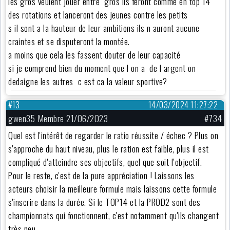
les gros veulent jouer entre gros ils feront comme en top 14
des rotations et lanceront des jeunes contre les petits
s il sont a la hauteur de leur ambitions ils n auront aucune
craintes et se disputeront la montée.
a moins que cela les fassent douter de leur capacité
si je comprend bien du moment que l on a de l argent on
dedaigne les autres c est ca la valeur sportive?
#13
14/03/2024 11:27:22
gwen35 Membre 21/06/2023
#734
Quel est l'intérêt de regarder le ratio réussite / échec ? Plus on
s'approche du haut niveau, plus le ration est faible, plus il est
compliqué d'atteindre ses objectifs, quel que soit l’objectif.
Pour le reste, c'est de la pure appréciation ! Laissons les
acteurs choisir la meilleure formule mais laissons cette formule
s'inscrire dans la durée. Si le TOP14 et la PROD2 sont des
championnats qui fonctionnent, c'est notamment qu'ils changent
très peu.