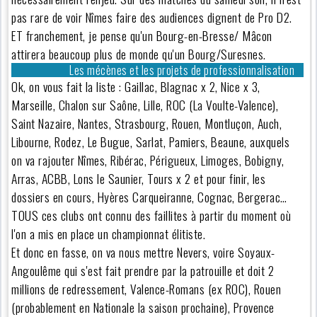
pas rare de voir Nîmes faire des audiences dignent de Pro D2.
ET franchement, je pense qu'un Bourg-en-Bresse/ Mâcon
attirera beaucoup plus de monde qu'un Bourg/Suresnes.
Les mécènes et les projets de professionnalisation
Ok, on vous fait la liste : Gaillac, Blagnac x 2, Nice x 3,
Marseille, Chalon sur Saône, Lille, ROC (La Voulte-Valence),
Saint Nazaire, Nantes, Strasbourg, Rouen, Montluçon, Auch,
Libourne, Rodez, Le Bugue, Sarlat, Pamiers, Beaune, auxquels
on va rajouter Nîmes, Ribérac, Périgueux, Limoges, Bobigny,
Arras, ACBB, Lons le Saunier, Tours x 2 et pour finir, les
dossiers en cours, Hyères Carqueiranne, Cognac, Bergerac…
TOUS ces clubs ont connu des faillites à partir du moment où
l'on a mis en place un championnat élitiste.
Et donc en fasse, on va nous mettre Nevers, voire Soyaux-
Angoulême qui s'est fait prendre par la patrouille et doit 2
millions de redressement, Valence-Romans (ex ROC), Rouen
(probablement en Nationale la saison prochaine), Provence