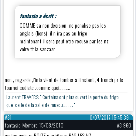
fantasio a écrit :
COMME sa non decision ne penalise pas les
anglais (lions) il n ira pas au frigo
maintenant il sera peut etre recuse par les nz
voire tt la sanzaar .. ... ..
non , regarde ,l'info vient de tomber à l'instant ,4 french pr le
tournoi sudiste .comme quoi..........
Laurent TRAVERS: '' Certains ont plus ouvert la porte du frigo
que celle de la salle de muscu'......... ''
#31
10/07/2017 15:45:39
fantasio Membre 15/08/2010
#3 960
certes mais m POITE n arbitrera PAS LES NZ