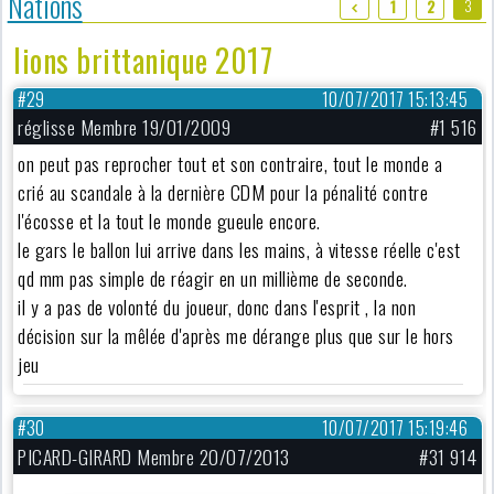
Nations
3
1
2
lions brittanique 2017
#29
10/07/2017 15:13:45
réglisse Membre 19/01/2009
#1 516
on peut pas reprocher tout et son contraire, tout le monde a
crié au scandale à la dernière CDM pour la pénalité contre
l'écosse et la tout le monde gueule encore.
le gars le ballon lui arrive dans les mains, à vitesse réelle c'est
qd mm pas simple de réagir en un millième de seconde.
il y a pas de volonté du joueur, donc dans l'esprit , la non
décision sur la mêlée d'après me dérange plus que sur le hors
jeu
#30
10/07/2017 15:19:46
PICARD-GIRARD Membre 20/07/2013
#31 914