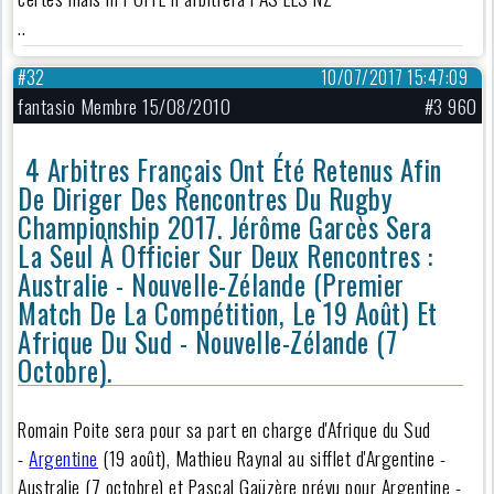
..
#32
10/07/2017 15:47:09
fantasio Membre 15/08/2010
#3 960
4 Arbitres Français Ont Été Retenus Afin
De Diriger Des Rencontres Du Rugby
Championship 2017. Jérôme Garcès Sera
La Seul À Officier Sur Deux Rencontres :
Australie - Nouvelle-Zélande (premier
Match De La Compétition, Le 19 Août) Et
Afrique Du Sud - Nouvelle-Zélande (7
Octobre).
Romain Poite sera pour sa part en charge d'Afrique du Sud
-
Argentine
(19 août), Mathieu Raynal au sifflet d'Argentine -
Australie (7 octobre) et Pascal Gaüzère prévu pour Argentine -