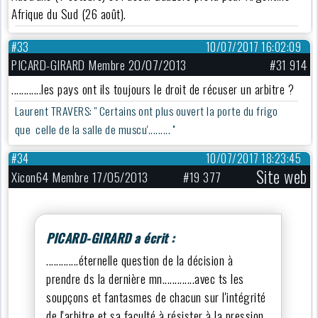
Afrique du Sud (26 août).
#33
10/07/2017 16:02:09
PICARD-GIRARD Membre 20/07/2013
#31 914
............les pays ont ils toujours le droit de récuser un arbitre ?
Laurent TRAVERS: '' Certains ont plus ouvert la porte du frigo
que celle de la salle de muscu'......... ''
#34
10/07/2017 18:23:45
Site web
Xicon64 Membre 17/05/2013
#19 377
PICARD-GIRARD a écrit :
.............éternelle question de la décision à
prendre ds la dernière mn.............avec ts les
soupçons et fantasmes de chacun sur l'intégrité
de l'arbitre et sa faculté à résister à la pression