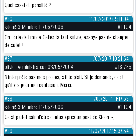
Quel essai de pénalité ?
#36
11/07/2017 09:11:04
kdom93 Membre 11/05/2006
#1 104
On parle de France-Galles là faut suivre, essaye pas de changer
de sujet !
#37
11/07/2017 10:21:54
olivier Administrateur 03/05/2004
#18 785
N'interprête pas mes propos, s'il te plait. Si je demande, c'est
qu'il y a pour moi confusion. Merci.
#38
11/07/2017 11:17:53
kdom93 Membre 11/05/2006
#1 104
C'est plutot sain d'etre confus après un post de Xicon ;-)
#39
11/07/2017 15:37:54