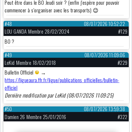
Peut être dans le BO Jeudi soir ? (enfin j'espère pour pouvoir
commencer à s'organiser avec les transports) 😉
#48
08/07/2026 10:52:22
LOU GANDA Membre 28/02/2024
#129
BO ?
#49
08/07/2026 11:09:06
LeKid Membre 18/02/2018
#229
Bulletin Officiel
→
https://ligueaura.ffr.fr/ligue/publications_officielles/bulletin-
officiel
Dernière modification par LeKid (08/07/2026 11:09:25)
#50
08/07/2026 13:59:38
Damien 26 Membre 25/01/2016
#322