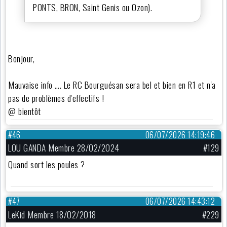
PONTS, BRON, Saint Genis ou Ozon).
Bonjour,
Mauvaise info …. Le RC Bourguésan sera bel et bien en R1 et n'a
pas de problèmes d'effectifs !
@ bientôt
#46
06/07/2026 14:19:46
LOU GANDA Membre 28/02/2024
#129
Quand sort les poules ?
#47
06/07/2026 14:43:12
LeKid Membre 18/02/2018
#229