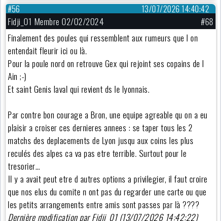
#56
13/07/2026 14:40:42
Fidji_01 Membre 02/02/2024
#68
Finalement des poules qui ressemblent aux rumeurs que l on
entendait fleurir ici ou là.
Pour la poule nord on retrouve Gex qui rejoint ses copains de l
Ain ;-)
Et saint Genis laval qui revient ds le lyonnais.
Par contre bon courage a Bron, une equipe agreable qu on a eu
plaisir a croiser ces dernieres annees : se taper tous les 2
matchs des deplacements de Lyon jusqu aux coins les plus
reculés des alpes ca va pas etre terrible. Surtout pour le
tresorier…
Il y a avait peut etre d autres options a privilegier, il faut croire
que nos elus du comite n ont pas du regarder une carte ou que
les petits arrangements entre amis sont passes par là ????
Dernière modification par Fidji_01 (13/07/2026 14:42:22)