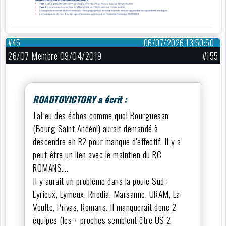
#45
06/07/2026 13:50:50
26/07 Membre 09/04/2019
#155
ROADTOVICTORY a écrit :
J'ai eu des échos comme quoi Bourguesan
(Bourg Saint Andéol) aurait demandé à
descendre en R2 pour manque d'effectif. Il y a
peut-être un lien avec le maintien du RC
ROMANS….
Il y aurait un problème dans la poule Sud :
Eyrieux, Eymeux, Rhodia, Marsanne, URAM, La
Voulte, Privas, Romans. Il manquerait donc 2
équipes (les + proches semblent être US 2