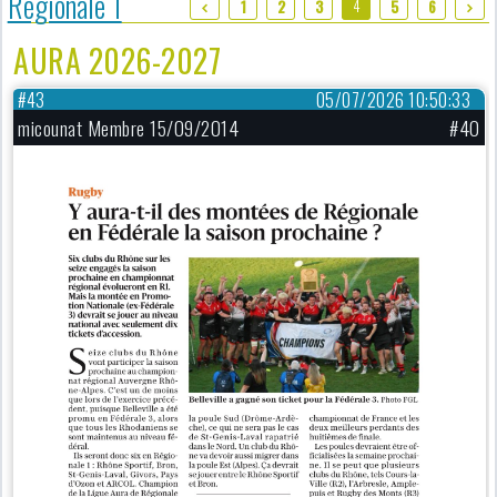
Régionale 1
4
1
2
3
5
6
AURA 2026-2027
#43
05/07/2026 10:50:33
micounat Membre 15/09/2014
#40