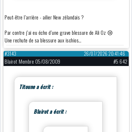
Peut-être l’arrière - ailier New zélandais ?
Par contre j’ai eu écho d’une grave blessure de Ali Oz 😢
Une rechute de sa blessure aux ischios…
#3143
26/07/2026 20:41:46
Blairot Membre 05/08/2009
#5 642
Titoune a écrit :
Blairot a écrit :