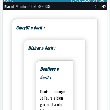
Blairot Membre 05/08/2009
#5 642
Glory01 a écrit :
Blairot a écrit :
Bentleys a
écrit :
Ouais dommage.
Je l'aurais bien
gardé. Il a été