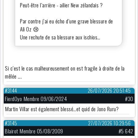
Peut-être l’arrière - ailier New zélandais ?
Par contre j’ai eu écho d’une grave blessure de
Ali Oz 😢
Une rechute de sa blessure aux ischios…
Si c’est le cas malheureusement on est fragile à droite de la
mêlée ….
#3144
26/07/2026 20:51:45
FierdOyo Membre 09/06/2024
#30
Martin Villar est également blessé…et quid de Jono Ruru?
#3145
27/07/2026 10:29:56
Blairot Membre 05/08/2009
#5 642