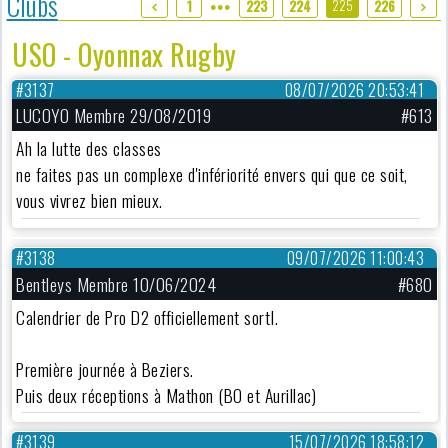
Clubs
225
1
223
224
226
●●●
USO - Oyonnax Rugby
#3137
08/07/2026 20:53:41
LUCOYO Membre 29/08/2019
#613
Ah la lutte des classes
ne faites pas un complexe d'infériorité envers qui que ce soit,
vous vivrez bien mieux.
#3138
09/07/2026 11:00:43
Bentleys Membre 10/06/2024
#680
Calendrier de Pro D2 officiellement sortI.
Première journée à Beziers.
Puis deux réceptions à Mathon (BO et Aurillac)
#3139
15/07/2026 18:58:12