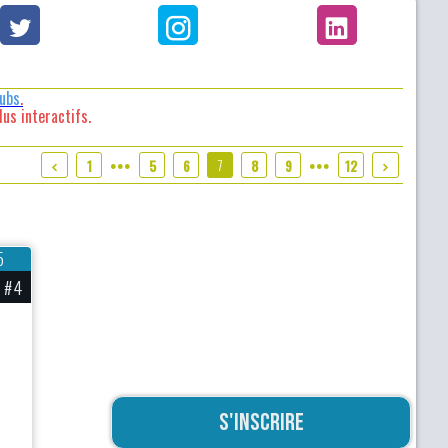
lubs
.
us interactifs.
7
1
5
6
8
9
12
●●●
●●●
5
#4
S'inscrire