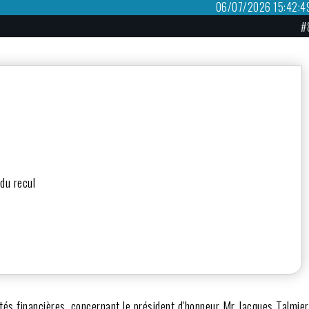
06/07/2026 15:42:4
#
 du recul
és financières, concernant le président d'honneur Mr Jacques Talmier