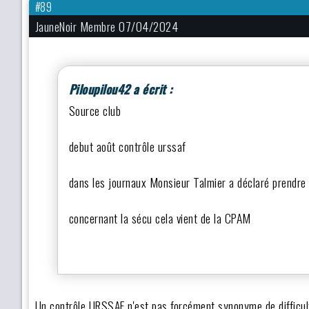
#89
JauneNoir Membre 07/04/2024
Piloupilou42 a écrit :
Source club
debut août contrôle urssaf
dans les journaux Monsieur Talmier a déclaré prendre
concernant la sécu cela vient de la CPAM
Un contrôle URSSAF n'est pas forcément synonyme de difficult