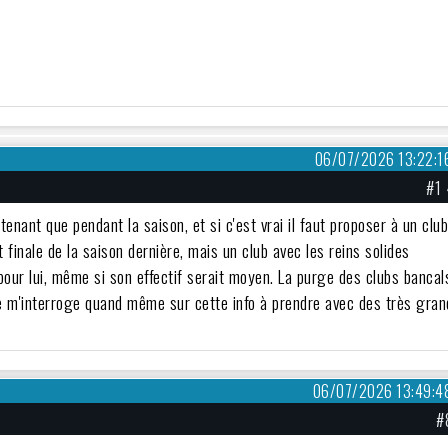
06/07/2026 13:22:1
#1
ntenant que pendant la saison, et si c'est vrai il faut proposer à un clu
 finale de la saison dernière, mais un club avec les reins solides
 pour lui, même si son effectif serait moyen. La purge des clubs bancal
e m'interroge quand même sur cette info à prendre avec des très gra
06/07/2026 13:49:4
#