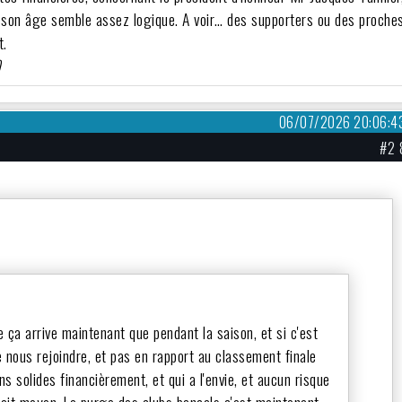
a son âge semble assez logique. A voir… des supporters ou des proche
t.
)
06/07/2026 20:06:4
#2 
que ça arrive maintenant que pendant la saison, et si c'est
de nous rejoindre, et pas en rapport au classement finale
ns solides financièrement, et qui a l'envie, et aucun risque
erait moyen. La purge des clubs bancals c'est maintenant,