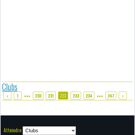
Clubs
232
1
230
231
233
234
247
●●●
●●●
Atteindre