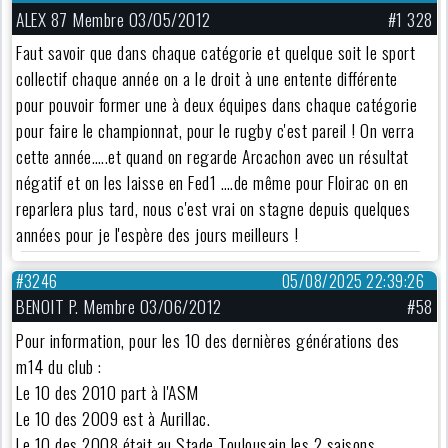
ALEX 87 Membre 03/05/2012
#1 328
Faut savoir que dans chaque catégorie et quelque soit le sport
collectif chaque année on a le droit à une entente différente
pour pouvoir former une à deux équipes dans chaque catégorie
pour faire le championnat, pour le rugby c'est pareil ! On verra
cette année…..et quand on regarde Arcachon avec un résultat
négatif et on les laisse en Fed1 ….de même pour Floirac on en
reparlera plus tard, nous c'est vrai on stagne depuis quelques
années pour je l'espère des jours meilleurs !
#3246
05/08/2025 22:39:26
BENOIT P. Membre 03/06/2012
#58
Pour information, pour les 10 des dernières générations des
m14 du club :
Le 10 des 2010 part à l'ASM
Le 10 des 2009 est à Aurillac.
Le 10 des 2008 était au Stade Toulousain les 2 saisons