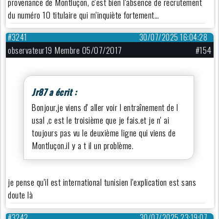
provenance de Montluçon, c'est bien l'absence de recrutement
du numéro 10 titulaire qui m'inquiète fortement…
#3241
30/07/2025 16:04:28
observateur19 Membre 05/07/2017
#154
Jr87 a écrit :
Bonjour,je viens d' aller voir l entraînement de l
usal ,c est le troisième que je fais.et je n' ai
toujours pas vu le deuxième ligne qui viens de
Montluçon.il y a t il un problème.
je pense qu'il est international tunisien l'explication est sans
doute là
#3242
30/07/2025 23:19:07